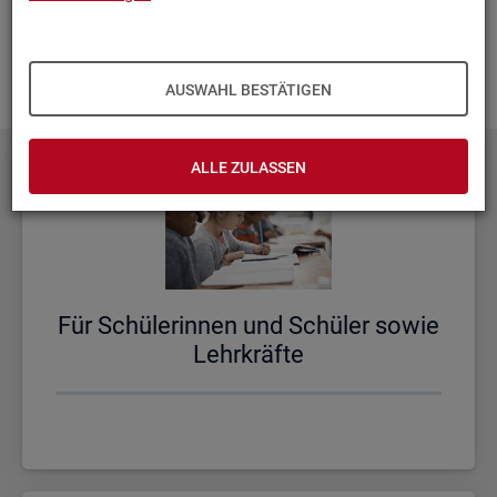
aus­zu­bau­en. Fehlt Ihnen ein Thema? Dann las­sen Sie es uns
wis­sen und schi­cken Sie uns Ihren
Wunsch
! Wir neh­men
das gern in un­se­re Pla­nun­gen auf.
AUSWAHL BESTÄTIGEN
ALLE ZULASSEN
Für Schü­le­rin­nen und Schü­ler sowie
Lehr­kräf­te