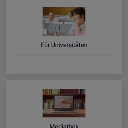
Für Uni­ver­si­tä­ten
Me­dia­thek