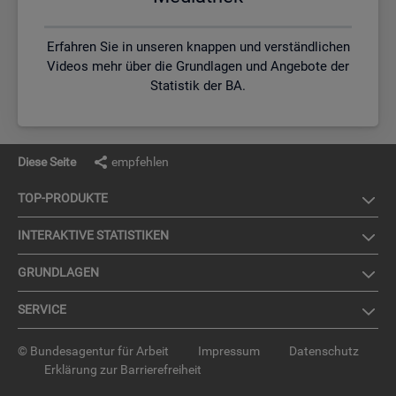
Erfahren Sie in unseren knappen und verständlichen
Videos mehr über die Grundlagen und Angebote der
Statistik der BA.
Diese Seite
empfehlen
TOP-PRO­DUK­TE
IN­TER­AK­TI­VE STA­TIS­TI­KEN
GRUND­LA­GEN
SER­VICE
© Bundesagentur für Arbeit
Impressum
Datenschutz
Erklärung zur Barrierefreiheit