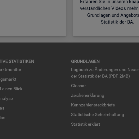
Erfahren Sie in unseren kna
verständlichen Videos mehr 
Grundlagen und Angebot
Statistik der BA.
TI­VE STA­TIS­TI­KEN
GRUND­LA­GEN
rkt­mo­ni­tor
Log­buch zu Än­de­run­gen und Neue­
der Sta­tis­tik der BA (PDF, 2MB)
ngs­markt
Glos­sar
uf einen Blick
Zei­chen­er­klä­rung
na­ly­se
Kenn­zah­len­steck­brie­fe
­las
Sta­tis­ti­sche Ge­heim­hal­tung
­las
Sta­tis­tik er­klärt