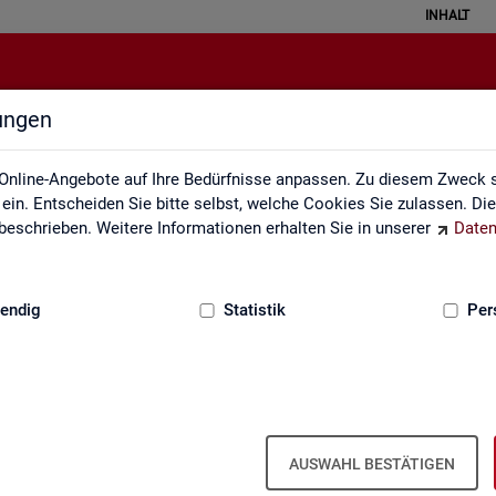
INHALT
lungen
Lernmaterialien
Online-Angebote auf Ihre Bedürfnisse anpassen. Zu diesem Zweck s
in. Entscheiden Sie bitte selbst, welche Cookies Sie zulassen. Di
eschrieben. Weitere Informationen erhalten Sie in unserer
Daten
:
GRUNDLAGEN
endig
Statistik
Per
Lern­ma­te­ria­li­en
AUSWAHL BESTÄTIGEN
An­ge­bo­te für Schu­len und Uni­ver­si­tä­ten