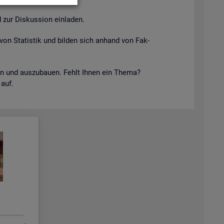
 zur Dis­kus­si­on ein­la­den.
von Sta­tis­tik und bil­den sich an­hand von Fak­
keln und aus­zu­bau­en. Fehlt Ihnen ein Thema?
 auf.