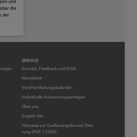
ppen und
über die
e der
SER­VICE
run­gen
Kon­takt, Feed­back und Kri­tik
News­let­ter
Ver­öf­fent­li­chungs­ka­len­der
In­di­vi­du­el­le Aus­wer­tungs­an­lie­gen
Über uns
English Site
Hin­wei­se zur Quel­len­an­ga­be und Zi­tie­
rung (PDF, 132KB)