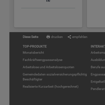
Diese Seite
drucken
empfehlen
TOP-PRO­DUK­TE
IN­TER­AK­
Mo­nats­be­richt
Ar­beits­ma
Fach­kräf­te­eng­pass­ana­ly­se
Aus­bil­du
Ar­beits­lo­se und Ar­beits­lo­sen­quo­ten
Be­ru­fe a
Ge­mein­de­da­ten so­zi­al­ver­si­che­rungs­pflich­tig
Eng­pass­a
Be­schäf­tig­ter
Ent­gel­t­at
Rea­li­sier­te Kurz­ar­beit (hoch­ge­rech­net)
Pend­ler­at