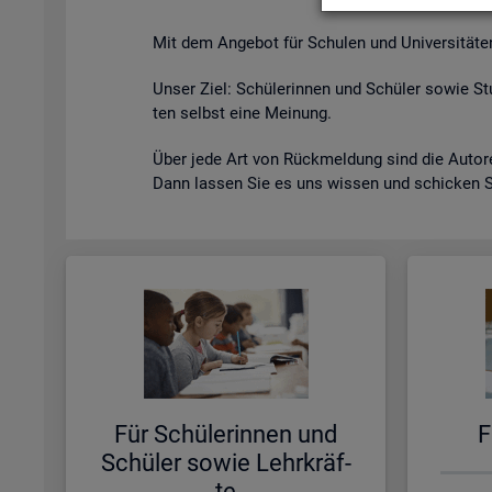
Mit dem An­ge­bot für Schu­len und Uni­ver­si­tä­ten s
Unser Ziel: Schü­le­rin­nen und Schü­ler sowie Stu
ten selbst eine Mei­nung.
Über jede Art von Rück­mel­dung sind die Au­to­ren
Dann las­sen Sie es uns wis­sen und schi­cken 
Für Schü­le­rin­nen und
F
Schü­ler sowie Lehr­kräf­
te