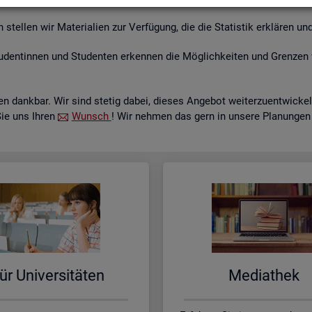
tel­len wir Ma­te­ria­li­en zur Ver­fü­gung, die die Sta­tis­tik er­klä­ren und
­den­tin­nen und Stu­den­ten er­ken­nen die Mög­lich­kei­ten und Gren­zen 
 dank­bar. Wir sind ste­tig dabei, die­ses An­ge­bot wei­ter­zu­ent­wi­c
Sie uns Ihren
Wunsch
! Wir neh­men das gern in un­se­re Pla­nun­gen
ür Uni­ver­si­tä­ten
Me­dia­thek