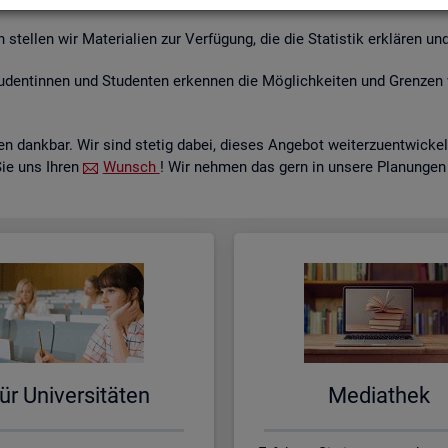
tel­len wir Ma­te­ria­li­en zur Ver­fü­gung, die die Sta­tis­tik er­klä­ren und
­den­tin­nen und Stu­den­ten er­ken­nen die Mög­lich­kei­ten und Gren­zen 
 dank­bar. Wir sind ste­tig dabei, die­ses An­ge­bot wei­ter­zu­ent­wi­c
Sie uns Ihren
Wunsch
! Wir neh­men das gern in un­se­re Pla­nun­gen
ür Uni­ver­si­tä­ten
Me­dia­thek