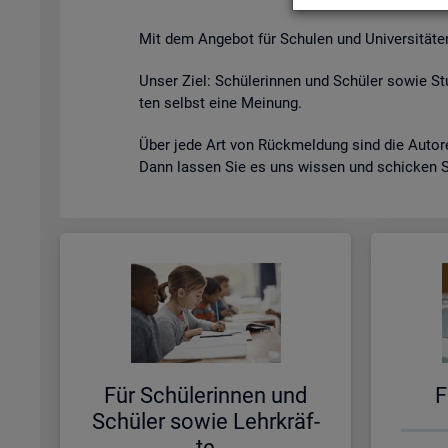
Mit dem An­ge­bot für Schu­len und Uni­ver­si­tä­ten s
Unser Ziel: Schü­le­rin­nen und Schü­ler sowie Stu
ten selbst eine Mei­nung.
Über jede Art von Rück­mel­dung sind die Au­to­ren
Dann las­sen Sie es uns wis­sen und schi­cken 
Für Schü­le­rin­nen und
F
Schü­ler sowie Lehr­kräf­
te