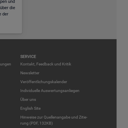
ppen und
über die
e der
SER­VICE
run­gen
Kon­takt, Feed­back und Kri­tik
News­let­ter
Ver­öf­fent­li­chungs­ka­len­der
In­di­vi­du­el­le Aus­wer­tungs­an­lie­gen
Über uns
English Site
Hin­wei­se zur Quel­len­an­ga­be und Zi­tie­
rung (PDF, 132KB)