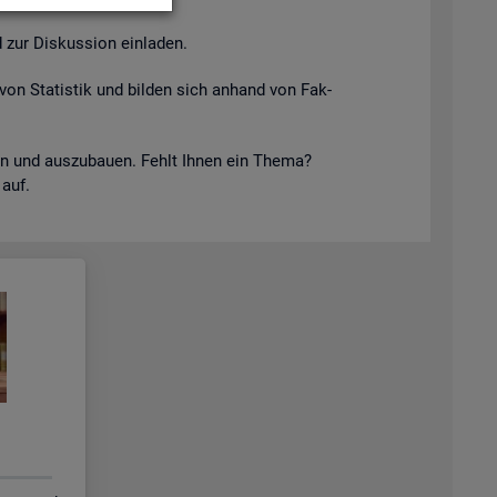
 zur Dis­kus­si­on ein­la­den.
von Sta­tis­tik und bil­den sich an­hand von Fak­
keln und aus­zu­bau­en. Fehlt Ihnen ein Thema?
 auf.