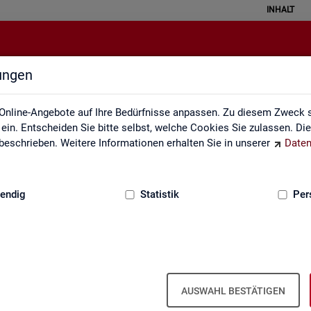
INHALT
lungen
Lernmaterialien
Online-Angebote auf Ihre Bedürfnisse anpassen. Zu diesem Zweck s
in. Entscheiden Sie bitte selbst, welche Cookies Sie zulassen. Di
eschrieben. Weitere Informationen erhalten Sie in unserer
Daten
:
GRUNDLAGEN
endig
Statistik
Per
Lern­ma­te­ria­li­en
AUSWAHL BESTÄTIGEN
An­ge­bo­te für Schu­len und Uni­ver­si­tä­ten