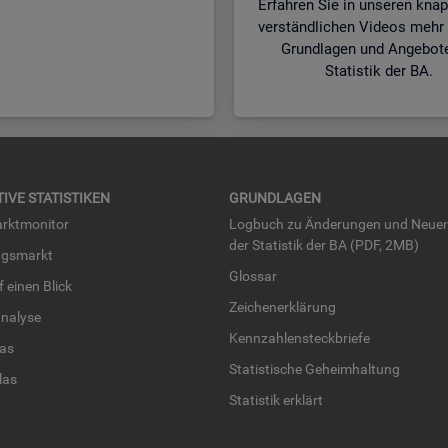
Erfahren Sie in unseren kna
verständlichen Videos mehr 
Grundlagen und Angebot
Statistik der BA.
TI­VE STA­TIS­TI­KEN
GRUND­LA­GEN
rkt­mo­ni­tor
Log­buch zu Än­de­run­gen und Neue­
der Sta­tis­tik der BA (PDF, 2MB)
ngs­markt
Glos­sar
uf einen Blick
Zei­chen­er­klä­rung
na­ly­se
Kenn­zah­len­steck­brie­fe
­las
Sta­tis­ti­sche Ge­heim­hal­tung
­las
Sta­tis­tik er­klärt