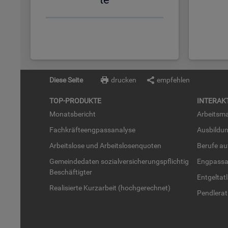
Diese Seite
drucken
empfehlen
TOP-PRO­DUK­TE
IN­TER­AK­
Mo­nats­be­richt
Ar­beits­ma
Fach­kräf­te­eng­pass­ana­ly­se
Aus­bil­du
Ar­beits­lo­se und Ar­beits­lo­sen­quo­ten
Be­ru­fe a
Ge­mein­de­da­ten so­zi­al­ver­si­che­rungs­pflich­tig
Eng­pass­a
Be­schäf­tig­ter
Ent­gel­t­at
Rea­li­sier­te Kurz­ar­beit (hoch­ge­rech­net)
Pend­ler­at