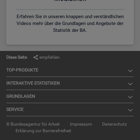
Erfahren Sie in unseren knappen und verständlichen
Videos mehr über die Grundlagen und Angebote der
Statistik der BA.
Diese Seite
empfehlen
TOP-PRO­DUK­TE
IN­TER­AK­TI­VE STA­TIS­TI­KEN
GRUND­LA­GEN
SER­VICE
© Bundesagentur für Arbeit
Impressum
Datenschutz
Erklärung zur Barrierefreiheit