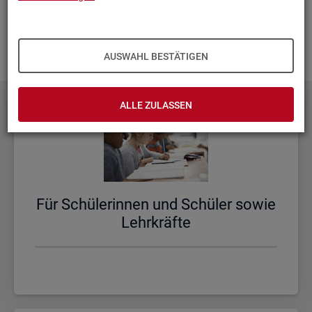
aus­zu­bau­en. Fehlt Ihnen ein Thema? Dann las­sen Sie es uns
wis­sen und schi­cken Sie uns Ihren
Wunsch
! Wir neh­men
das gern in un­se­re Pla­nun­gen auf.
AUSWAHL BESTÄTIGEN
ALLE ZULASSEN
Für Schü­le­rin­nen und Schü­ler sowie
Lehr­kräf­te