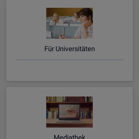
Für Uni­ver­si­tä­ten
Me­dia­thek