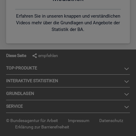
Erfahren Sie in unseren knappen und verständlichen
Videos mehr über die Grundlagen und Angebote der
Statistik der BA.
Diese Seite
empfehlen
TOP-PRO­DUK­TE
IN­TER­AK­TI­VE STA­TIS­TI­KEN
GRUND­LA­GEN
SER­VICE
© Bundesagentur für Arbeit
Impressum
Datenschutz
Erklärung zur Barrierefreiheit