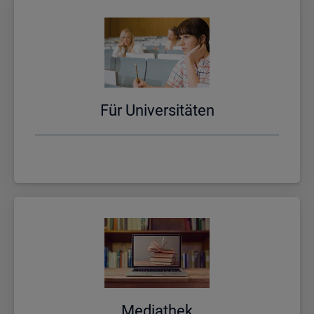
Für Uni­ver­si­tä­ten
Me­dia­thek