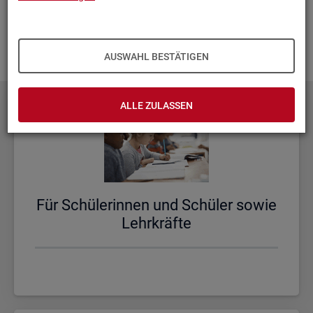
aus­zu­bau­en. Fehlt Ihnen ein Thema? Dann las­sen Sie es uns
wis­sen und schi­cken Sie uns Ihren
Wunsch
! Wir neh­men
das gern in un­se­re Pla­nun­gen auf.
AUSWAHL BESTÄTIGEN
ALLE ZULASSEN
Für Schü­le­rin­nen und Schü­ler sowie
Lehr­kräf­te