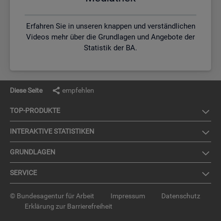
Erfahren Sie in unseren knappen und verständlichen
Videos mehr über die Grundlagen und Angebote der
Statistik der BA.
Diese Seite
empfehlen
TOP-PRO­DUK­TE
IN­TER­AK­TI­VE STA­TIS­TI­KEN
GRUND­LA­GEN
SER­VICE
© Bundesagentur für Arbeit
Impressum
Datenschutz
Erklärung zur Barrierefreiheit