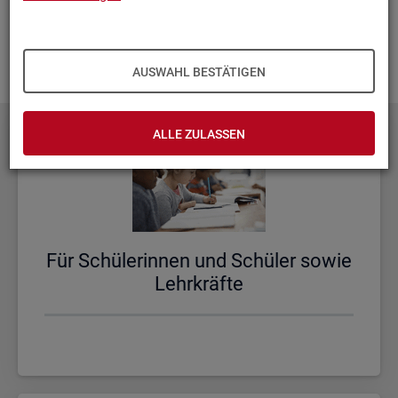
aus­zu­bau­en. Fehlt Ihnen ein Thema? Dann las­sen Sie es uns
wis­sen und schi­cken Sie uns Ihren
Wunsch
! Wir neh­men
das gern in un­se­re Pla­nun­gen auf.
AUSWAHL BESTÄTIGEN
ALLE ZULASSEN
Für Schü­le­rin­nen und Schü­ler sowie
Lehr­kräf­te