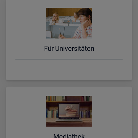
Für Uni­ver­si­tä­ten
Me­dia­thek