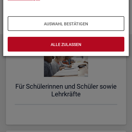
aus­zu­bau­en. Fehlt Ihnen ein Thema? Dann las­sen Sie es uns
wis­sen und schi­cken Sie uns Ihren
Wunsch
! Wir neh­men
das gern in un­se­re Pla­nun­gen auf.
AUSWAHL BESTÄTIGEN
ALLE ZULASSEN
Für Schü­le­rin­nen und Schü­ler sowie
Lehr­kräf­te