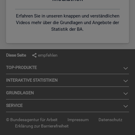
Erfahren Sie in unseren knappen und verständlichen
Videos mehr über die Grundlagen und Angebote der
Statistik der BA.
Diese Seite
empfehlen
TOP-PRO­DUK­TE
IN­TER­AK­TI­VE STA­TIS­TI­KEN
GRUND­LA­GEN
SER­VICE
© Bundesagentur für Arbeit
Impressum
Datenschutz
Erklärung zur Barrierefreiheit