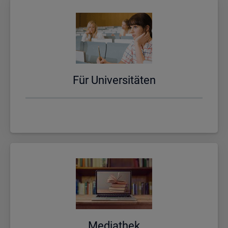
Für Uni­ver­si­tä­ten
Me­dia­thek