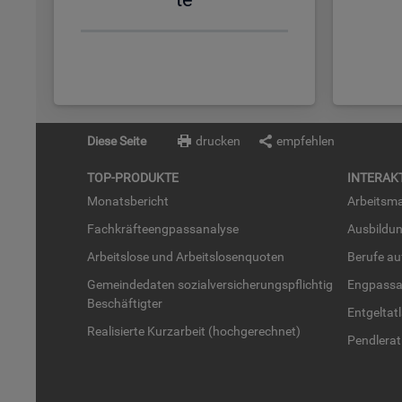
Diese Seite
drucken
empfehlen
TOP-PRO­DUK­TE
IN­TER­AK­
Mo­nats­be­richt
Ar­beits­ma
Fach­kräf­te­eng­pass­ana­ly­se
Aus­bil­du
Ar­beits­lo­se und Ar­beits­lo­sen­quo­ten
Be­ru­fe a
Ge­mein­de­da­ten so­zi­al­ver­si­che­rungs­pflich­tig
Eng­pass­a
Be­schäf­tig­ter
Ent­gel­t­at
Rea­li­sier­te Kurz­ar­beit (hoch­ge­rech­net)
Pend­ler­at