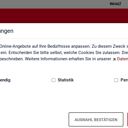
INHALT
lungen
Lernmaterialien
Online-Angebote auf Ihre Bedürfnisse anpassen. Zu diesem Zweck s
in. Entscheiden Sie bitte selbst, welche Cookies Sie zulassen. Di
eschrieben. Weitere Informationen erhalten Sie in unserer
Daten
:
GRUNDLAGEN
endig
Statistik
Per
Lern­ma­te­ria­li­en
AUSWAHL BESTÄTIGEN
An­ge­bo­te für Schu­len und Uni­ver­si­tä­ten