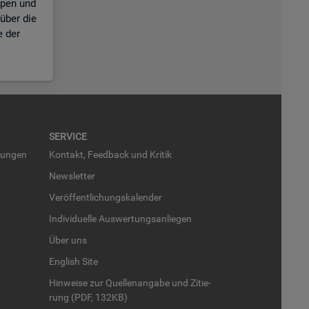
ppen und
über die
e der
SER­VICE
run­gen
Kon­takt, Feed­back und Kri­tik
News­let­ter
Ver­öf­fent­li­chungs­ka­len­der
In­di­vi­du­el­le Aus­wer­tungs­an­lie­gen
Über uns
English Site
Hin­wei­se zur Quel­len­an­ga­be und Zi­tie­
rung (PDF, 132KB)