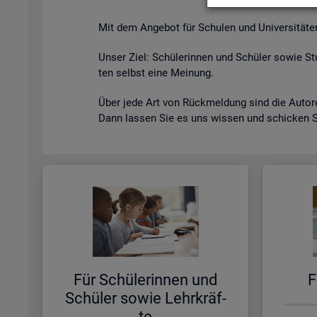
Mit dem An­ge­bot für Schu­len und Uni­ver­si­tä­ten s
Unser Ziel: Schü­le­rin­nen und Schü­ler sowie Stu
ten selbst eine Mei­nung.
Über jede Art von Rück­mel­dung sind die Au­to­ren
Dann las­sen Sie es uns wis­sen und schi­cken 
Für Schü­le­rin­nen und
F
Schü­ler sowie Lehr­kräf­
te