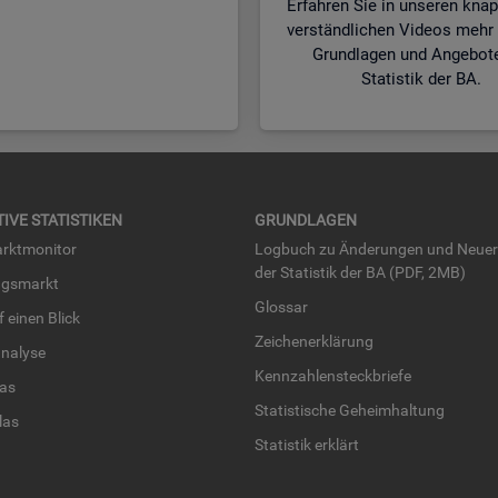
Erfahren Sie in unseren kna
verständlichen Videos mehr 
Grundlagen und Angebot
Statistik der BA.
TI­VE STA­TIS­TI­KEN
GRUND­LA­GEN
rkt­mo­ni­tor
Log­buch zu Än­de­run­gen und Neue­
der Sta­tis­tik der BA (PDF, 2MB)
ngs­markt
Glos­sar
uf einen Blick
Zei­chen­er­klä­rung
na­ly­se
Kenn­zah­len­steck­brie­fe
­las
Sta­tis­ti­sche Ge­heim­hal­tung
­las
Sta­tis­tik er­klärt