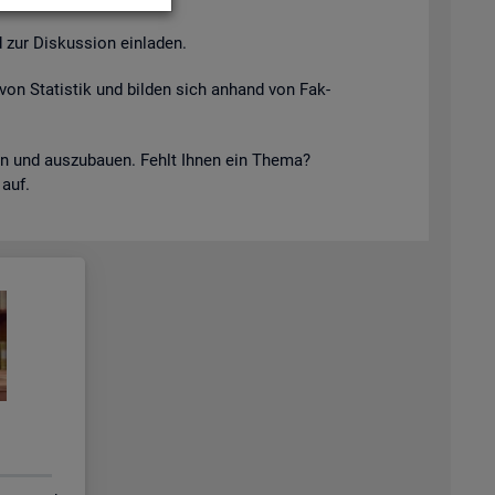
 zur Dis­kus­si­on ein­la­den.
von Sta­tis­tik und bil­den sich an­hand von Fak­
keln und aus­zu­bau­en. Fehlt Ihnen ein Thema?
 auf.