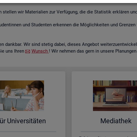
tel­len wir Ma­te­ria­li­en zur Ver­fü­gung, die die Sta­tis­tik er­klä­ren und
­den­tin­nen und Stu­den­ten er­ken­nen die Mög­lich­kei­ten und Gren­zen 
 dank­bar. Wir sind ste­tig dabei, die­ses An­ge­bot wei­ter­zu­ent­wi­c
Sie uns Ihren
Wunsch
! Wir neh­men das gern in un­se­re Pla­nun­gen
ür Uni­ver­si­tä­ten
Me­dia­thek