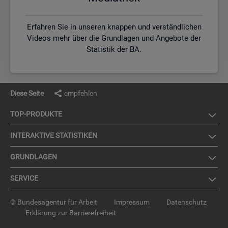
Erfahren Sie in unseren knappen und verständlichen
Videos mehr über die Grundlagen und Angebote der
Statistik der BA.
Diese Seite
empfehlen
TOP-PRO­DUK­TE
IN­TER­AK­TI­VE STA­TIS­TI­KEN
GRUND­LA­GEN
SER­VICE
© Bundesagentur für Arbeit
Impressum
Datenschutz
Erklärung zur Barrierefreiheit