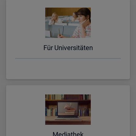
Für Uni­ver­si­tä­ten
Me­dia­thek