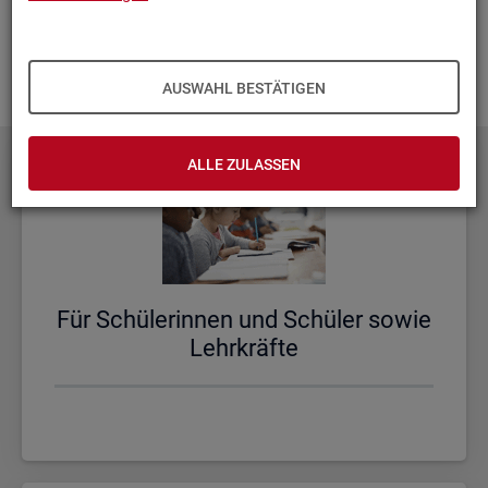
aus­zu­bau­en. Fehlt Ihnen ein Thema? Dann las­sen Sie es uns
wis­sen und schi­cken Sie uns Ihren
Wunsch
! Wir neh­men
das gern in un­se­re Pla­nun­gen auf.
AUSWAHL BESTÄTIGEN
ALLE ZULASSEN
Für Schü­le­rin­nen und Schü­ler sowie
Lehr­kräf­te