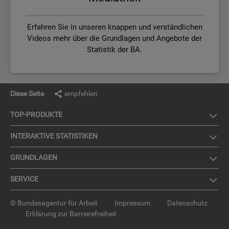
Erfahren Sie in unseren knappen und verständlichen
Videos mehr über die Grundlagen und Angebote der
Statistik der BA.
Diese Seite
empfehlen
TOP-PRO­DUK­TE
IN­TER­AK­TI­VE STA­TIS­TI­KEN
GRUND­LA­GEN
SER­VICE
© Bundesagentur für Arbeit
Impressum
Datenschutz
Erklärung zur Barrierefreiheit