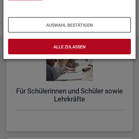
aus­zu­bau­en. Fehlt Ihnen ein Thema? Dann las­sen Sie es uns
wis­sen und schi­cken Sie uns Ihren
Wunsch
! Wir neh­men
das gern in un­se­re Pla­nun­gen auf.
AUSWAHL BESTÄTIGEN
ALLE ZULASSEN
Für Schü­le­rin­nen und Schü­ler sowie
Lehr­kräf­te