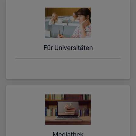
Für Uni­ver­si­tä­ten
Me­dia­thek