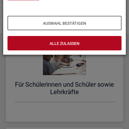
aus­zu­bau­en. Fehlt Ihnen ein Thema? Dann las­sen Sie es uns
wis­sen und schi­cken Sie uns Ihren
Wunsch
! Wir neh­men
das gern in un­se­re Pla­nun­gen auf.
AUSWAHL BESTÄTIGEN
ALLE ZULASSEN
Für Schü­le­rin­nen und Schü­ler sowie
Lehr­kräf­te