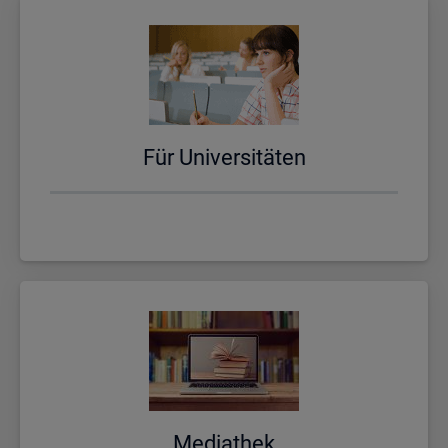
Für Uni­ver­si­tä­ten
Me­dia­thek