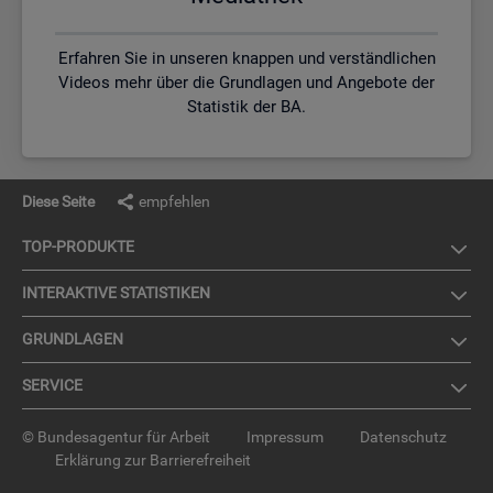
Erfahren Sie in unseren knappen und verständlichen
Videos mehr über die Grundlagen und Angebote der
Statistik der BA.
Diese Seite
empfehlen
TOP-PRO­DUK­TE
IN­TER­AK­TI­VE STA­TIS­TI­KEN
GRUND­LA­GEN
SER­VICE
© Bundesagentur für Arbeit
Impressum
Datenschutz
Erklärung zur Barrierefreiheit