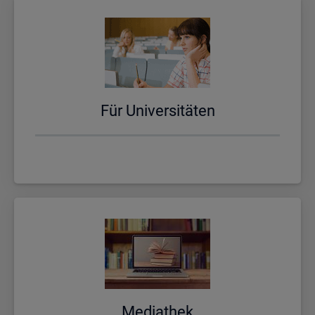
Für Uni­ver­si­tä­ten
Me­dia­thek