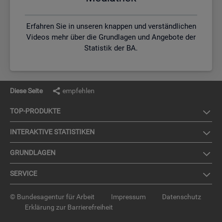
Erfahren Sie in unseren knappen und verständlichen
Videos mehr über die Grundlagen und Angebote der
Statistik der BA.
Diese Seite
empfehlen
TOP-PRO­DUK­TE
IN­TER­AK­TI­VE STA­TIS­TI­KEN
GRUND­LA­GEN
SER­VICE
© Bundesagentur für Arbeit
Impressum
Datenschutz
Erklärung zur Barrierefreiheit