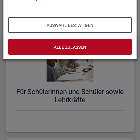
aus­zu­bau­en. Fehlt Ihnen ein Thema? Dann las­sen Sie es uns
wis­sen und schi­cken Sie uns Ihren
Wunsch
! Wir neh­men
das gern in un­se­re Pla­nun­gen auf.
AUSWAHL BESTÄTIGEN
ALLE ZULASSEN
Für Schü­le­rin­nen und Schü­ler sowie
Lehr­kräf­te