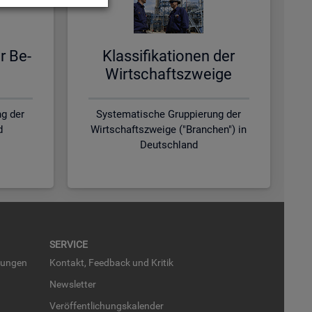
er Be­
Klas­si­fi­ka­tio­nen der
Wirt­schafts­zwei­ge
g der
Systematische Gruppierung der
d
Wirtschaftszweige ("Branchen") in
Deutschland
SER­VICE
run­gen
Kon­takt, Feed­back und Kri­tik
News­let­ter
Ver­öf­fent­li­chungs­ka­len­der