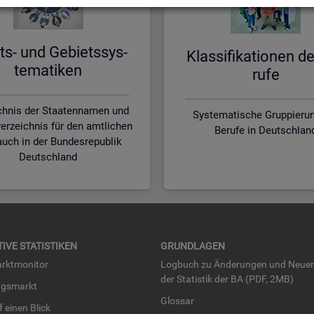
ts- und Ge­biets­sys­
Klas­si­fi­ka­tio­nen d
te­ma­ti­ken
ru­fe
chnis der Staatennamen und
Systematische Gruppierun
erzeichnis für den amtlichen
Berufe in Deutschlan
uch in der Bundesrepublik
Deutschland
TI­VE STA­TIS­TI­KEN
GRUND­LA­GEN
rkt­mo­ni­tor
Log­buch zu Än­de­run­gen und Neue­
der Sta­tis­tik der BA (PDF, 2MB)
ngs­markt
Glos­sar
uf einen Blick