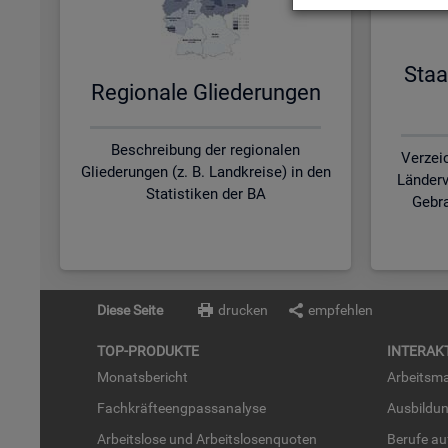
Staa
Re­gio­na­le Glie­de­run­gen
Beschreibung der regionalen
Verzei
Gliederungen (z. B. Landkreise) in den
Länderv
Statistiken der BA
Gebra
Diese Seite
drucken
empfehlen
TOP-PRO­DUK­TE
IN­TER­AK­
Mo­nats­be­richt
Ar­beits­ma
Fach­kräf­te­eng­pass­ana­ly­se
Aus­bil­du
Ar­beits­lo­se und Ar­beits­lo­sen­quo­ten
Be­ru­fe a