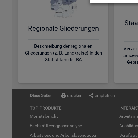
Staa
Re­gio­na­le Glie­de­run­gen
Beschreibung der regionalen
Verzei
Gliederungen (z. B. Landkreise) in den
Länderv
Statistiken der BA
Gebra
Diese Seite
drucken
empfehlen
TOP-PRO­DUK­TE
IN­TER­AK­
Mo­nats­be­richt
Ar­beits­ma
Fach­kräf­te­eng­pass­ana­ly­se
Aus­bil­du
Ar­beits­lo­se und Ar­beits­lo­sen­quo­ten
Be­ru­fe a