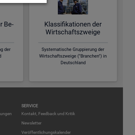
er Be­
Klas­si­fi­ka­tio­nen der
Wirt­schafts­zwei­ge
g der
Systematische Gruppierung der
d
Wirtschaftszweige ("Branchen") in
Deutschland
SER­VICE
run­gen
Kon­takt, Feed­back und Kri­tik
News­let­ter
Ver­öf­fent­li­chungs­ka­len­der