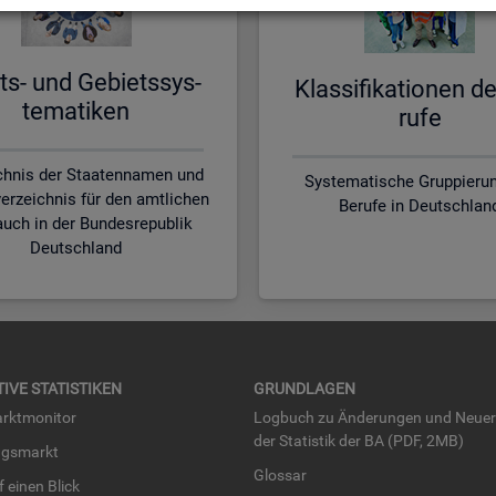
ts- und Ge­biets­sys­
Klas­si­fi­ka­tio­nen d
te­ma­ti­ken
ru­fe
chnis der Staatennamen und
Systematische Gruppierun
erzeichnis für den amtlichen
Berufe in Deutschlan
uch in der Bundesrepublik
Deutschland
TI­VE STA­TIS­TI­KEN
GRUND­LA­GEN
rkt­mo­ni­tor
Log­buch zu Än­de­run­gen und Neue­
der Sta­tis­tik der BA (PDF, 2MB)
ngs­markt
Glos­sar
uf einen Blick