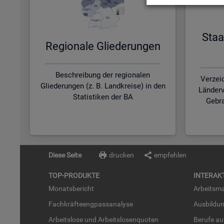
Staa
Re­gio­na­le Glie­de­run­gen
Beschreibung der regionalen
Verzei
Gliederungen (z. B. Landkreise) in den
Länderv
Statistiken der BA
Gebra
Diese Seite
drucken
empfehlen
TOP-PRO­DUK­TE
IN­TER­AK­
Mo­nats­be­richt
Ar­beits­ma
Fach­kräf­te­eng­pass­ana­ly­se
Aus­bil­du
Ar­beits­lo­se und Ar­beits­lo­sen­quo­ten
Be­ru­fe a