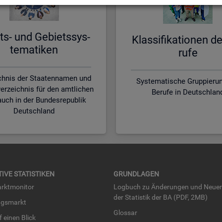
ts- und Ge­biets­sys­
Klas­si­fi­ka­tio­nen d
te­ma­ti­ken
ru­fe
chnis der Staatennamen und
Systematische Gruppierun
erzeichnis für den amtlichen
Berufe in Deutschlan
uch in der Bundesrepublik
Deutschland
TI­VE STA­TIS­TI­KEN
GRUND­LA­GEN
rkt­mo­ni­tor
Log­buch zu Än­de­run­gen und Neue­
der Sta­tis­tik der BA (PDF, 2MB)
ngs­markt
Glos­sar
uf einen Blick