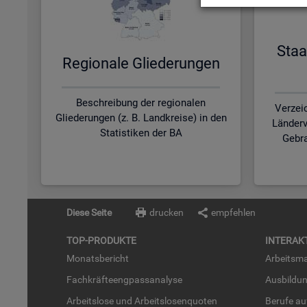
Staa
Re­gio­na­le Glie­de­run­gen
Beschreibung der regionalen
Verzei
Gliederungen (z. B. Landkreise) in den
Länderv
Statistiken der BA
Gebra
Diese Seite
drucken
empfehlen
TOP-PRO­DUK­TE
IN­TER­AK­
Mo­nats­be­richt
Ar­beits­ma
Fach­kräf­te­eng­pass­ana­ly­se
Aus­bil­du
Ar­beits­lo­se und Ar­beits­lo­sen­quo­ten
Be­ru­fe a