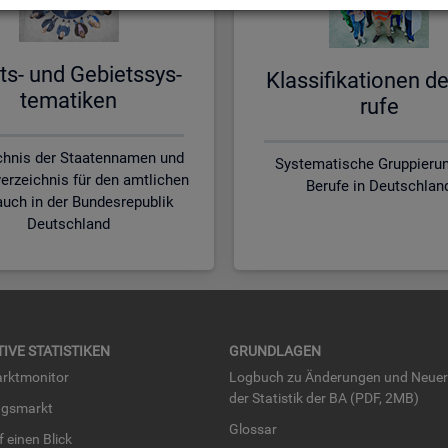
ts- und Ge­biets­sys­
Klas­si­fi­ka­tio­nen d
te­ma­ti­ken
ru­fe
chnis der Staatennamen und
Systematische Gruppierun
erzeichnis für den amtlichen
Berufe in Deutschlan
uch in der Bundesrepublik
Deutschland
TI­VE STA­TIS­TI­KEN
GRUND­LA­GEN
rkt­mo­ni­tor
Log­buch zu Än­de­run­gen und Neue­
der Sta­tis­tik der BA (PDF, 2MB)
ngs­markt
Glos­sar
uf einen Blick