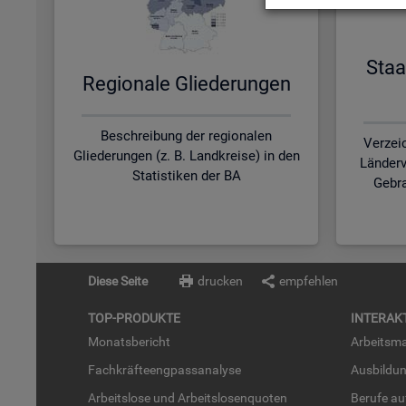
Staa
Re­gio­na­le Glie­de­run­gen
Beschreibung der regionalen
Verzei
Gliederungen (z. B. Landkreise) in den
Länderv
Statistiken der BA
Gebra
Diese Seite
drucken
empfehlen
TOP-PRO­DUK­TE
IN­TER­AK­
Mo­nats­be­richt
Ar­beits­ma
Fach­kräf­te­eng­pass­ana­ly­se
Aus­bil­du
Ar­beits­lo­se und Ar­beits­lo­sen­quo­ten
Be­ru­fe a