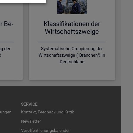
er Be­
Klas­si­fi­ka­tio­nen der
Wirt­schafts­zwei­ge
g der
Systematische Gruppierung der
d
Wirtschaftszweige ("Branchen") in
Deutschland
SER­VICE
run­gen
Kon­takt, Feed­back und Kri­tik
News­let­ter
Ver­öf­fent­li­chungs­ka­len­der