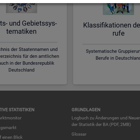
ts- und Ge­biets­sys­
Klas­si­fi­ka­tio­nen d
te­ma­ti­ken
ru­fe
chnis der Staatennamen und
Systematische Gruppierun
erzeichnis für den amtlichen
Berufe in Deutschlan
uch in der Bundesrepublik
Deutschland
TI­VE STA­TIS­TI­KEN
GRUND­LA­GEN
rkt­mo­ni­tor
Log­buch zu Än­de­run­gen und Neue­
der Sta­tis­tik der BA (PDF, 2MB)
ngs­markt
Glos­sar
uf einen Blick