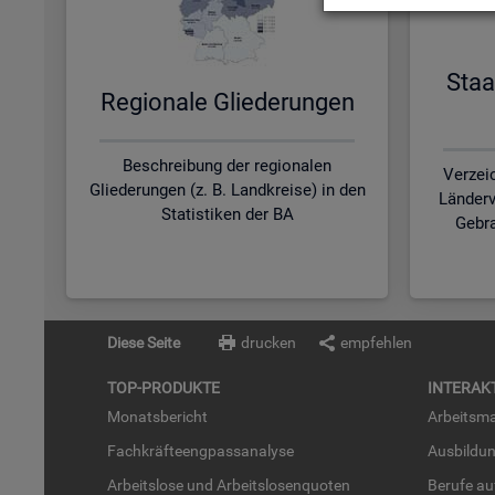
Staa
Re­gio­na­le Glie­de­run­gen
Beschreibung der regionalen
Verzei
Gliederungen (z. B. Landkreise) in den
Länderv
Statistiken der BA
Gebra
Diese Seite
drucken
empfehlen
TOP-PRO­DUK­TE
IN­TER­AK­
Mo­nats­be­richt
Ar­beits­ma
Fach­kräf­te­eng­pass­ana­ly­se
Aus­bil­du
Ar­beits­lo­se und Ar­beits­lo­sen­quo­ten
Be­ru­fe a