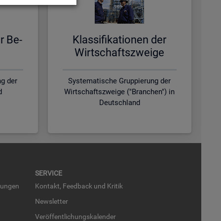
er Be­
Klas­si­fi­ka­tio­nen der
Wirt­schafts­zwei­ge
g der
Systematische Gruppierung der
d
Wirtschaftszweige ("Branchen") in
Deutschland
SER­VICE
run­gen
Kon­takt, Feed­back und Kri­tik
News­let­ter
Ver­öf­fent­li­chungs­ka­len­der