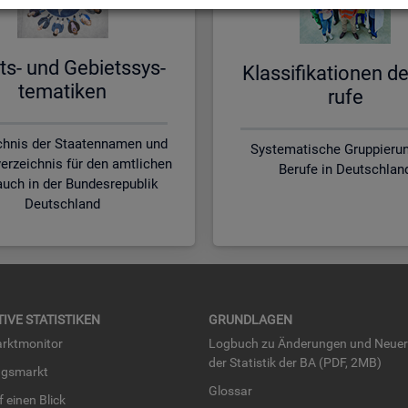
ts- und Ge­biets­sys­
Klas­si­fi­ka­tio­nen d
te­ma­ti­ken
ru­fe
chnis der Staatennamen und
Systematische Gruppierun
erzeichnis für den amtlichen
Berufe in Deutschlan
uch in der Bundesrepublik
Deutschland
TI­VE STA­TIS­TI­KEN
GRUND­LA­GEN
rkt­mo­ni­tor
Log­buch zu Än­de­run­gen und Neue­
der Sta­tis­tik der BA (PDF, 2MB)
ngs­markt
Glos­sar
uf einen Blick