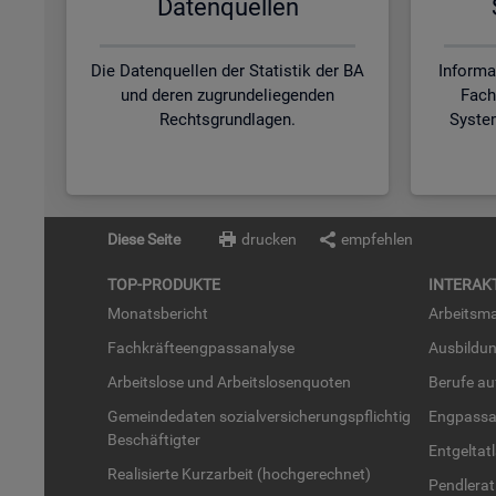
Da­ten­quel­len
Die Datenquellen der Statistik der BA
Informa
und deren zugrundeliegenden
Fach
Rechtsgrundlagen.
Syste
Diese Seite
drucken
empfehlen
TOP-PRO­DUK­TE
IN­TER­AK­
Mo­nats­be­richt
Ar­beits­ma
Fach­kräf­te­eng­pass­ana­ly­se
Aus­bil­du
Ar­beits­lo­se und Ar­beits­lo­sen­quo­ten
Be­ru­fe a
Ge­mein­de­da­ten so­zi­al­ver­si­che­rungs­pflich­tig
Eng­pass­a
Be­schäf­tig­ter
Ent­gel­t­at
Rea­li­sier­te Kurz­ar­beit (hoch­ge­rech­net)
Pend­ler­at