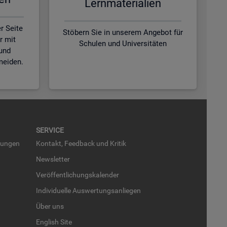
Lern­ma­te­ria­li­en
r Seite
Stöbern Sie in unserem Angebot für
r mit
Schulen und Universitäten
und
meiden.
SER­VICE
run­gen
Kon­takt, Feed­back und Kri­tik
News­let­ter
Ver­öf­fent­li­chungs­ka­len­der
In­di­vi­du­el­le Aus­wer­tungs­an­lie­gen
Über uns
English Site