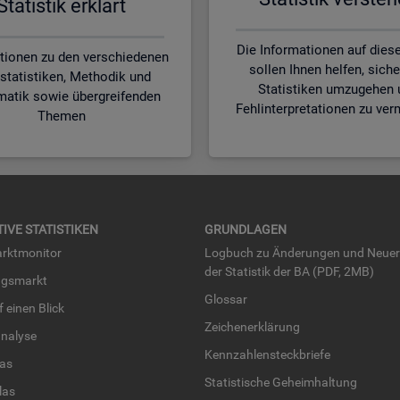
Sta­tis­tik er­klärt
Die Informationen auf diese
tionen zu den verschiedenen
sollen Ihnen helfen, siche
statistiken, Methodik und
Statistiken umzugehen 
matik sowie übergreifenden
Fehlinterpretationen zu ver
Themen
TI­VE STA­TIS­TI­KEN
GRUND­LA­GEN
rkt­mo­ni­tor
Log­buch zu Än­de­run­gen und Neue­
der Sta­tis­tik der BA (PDF, 2MB)
ngs­markt
Glos­sar
uf einen Blick
Zei­chen­er­klä­rung
na­ly­se
Kenn­zah­len­steck­brie­fe
­las
Sta­tis­ti­sche Ge­heim­hal­tung
­las