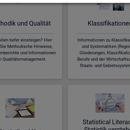
ho­dik und Qua­li­tät
Klas­si­fi­ka­tio­n
llen tiefer einsteigen? Hier
Informationen zu Klassifik
 Sie Methodische Hinweise,
und Systematiken (Regio
nberichte und Informationen
Gliederungen, Klassifikati
 Qualitätsmanagement.
Berufe und der Wirtschafts
Staats- und Gebietssyste
Sta­ti­s­ti­cal Li­te­r­a
Sta­tis­tik ver­ste­