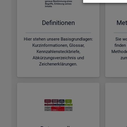
De­fi­ni­tio­nen
Me­t
Hier stehen unsere Basisgrundlagen:
Sie wo
Kurzinformationen, Glossar,
finden
Kennzahlensteckbriefe,
Methode
Abkürzungsverzeichnis und
zum
Zeichenerklärungen.