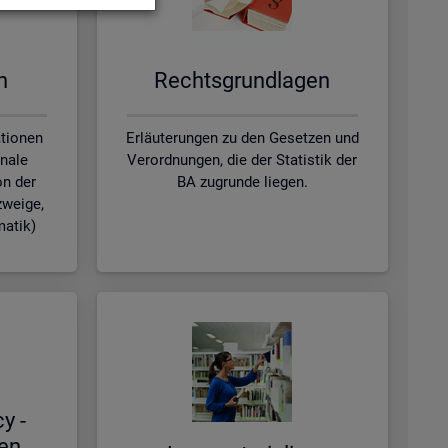
en
Rechts­grund­la­gen
ationen
Erläuterungen zu den Gesetzen und
nale
Verordnungen, die der Statistik der
on der
BA zugrunde liegen.
zweige,
matik)
cy -
hen