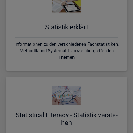
Sta­tis­tik er­klärt
Informationen zu den verschiedenen Fachstatistiken,
Methodik und Systematik sowie übergreifenden
Themen
Sta­ti­s­ti­cal Li­te­r­acy - Sta­tis­tik ver­ste­
hen