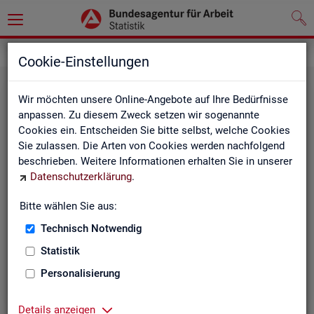
Grundlagen
Cookie-Einstellungen
Wir möchten unsere Online-Angebote auf Ihre Bedürfnisse
anpassen. Zu diesem Zweck setzen wir sogenannte
Cookies ein. Entscheiden Sie bitte selbst, welche Cookies
Sie zulassen. Die Arten von Cookies werden nachfolgend
beschrieben. Weitere Informationen erhalten Sie in unserer
Datenschutzerklärung
.
De­fi­ni­tio­nen
Bitte wählen Sie aus:
Technisch Notwendig
Hier stehen unsere Basisgrundlagen:
Kurzinformationen, Glossar, Kennzahlensteckbriefe,
Statistik
Abkürzungsverzeichnis und Zeichenerklärungen.
Personalisierung
Details anzeigen