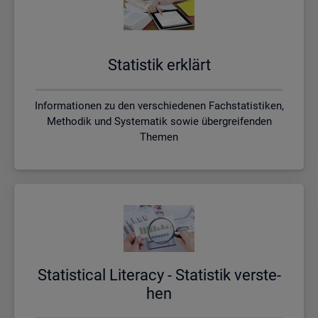
Sta­tis­tik er­klärt
Informationen zu den verschiedenen Fachstatistiken,
Methodik und Systematik sowie übergreifenden
Themen
Sta­ti­s­ti­cal Li­te­r­acy - Sta­tis­tik ver­ste­
hen