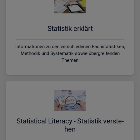
Sta­tis­tik er­klärt
Informationen zu den verschiedenen Fachstatistiken,
Methodik und Systematik sowie übergreifenden
Themen
Sta­ti­s­ti­cal Li­te­r­acy - Sta­tis­tik ver­ste­
hen