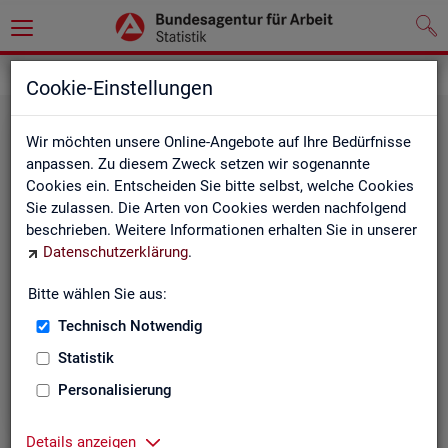
Grundlagen
Cookie-Einstellungen
Wir möchten unsere Online-Angebote auf Ihre Bedürfnisse
anpassen. Zu diesem Zweck setzen wir sogenannte
Cookies ein. Entscheiden Sie bitte selbst, welche Cookies
Sie zulassen. Die Arten von Cookies werden nachfolgend
beschrieben. Weitere Informationen erhalten Sie in unserer
Datenschutzerklärung
.
De­fi­ni­tio­nen
Bitte wählen Sie aus:
Technisch Notwendig
Hier stehen unsere Basisgrundlagen:
Kurzinformationen, Glossar, Kennzahlensteckbriefe,
Statistik
Abkürzungsverzeichnis und Zeichenerklärungen.
Personalisierung
Details anzeigen