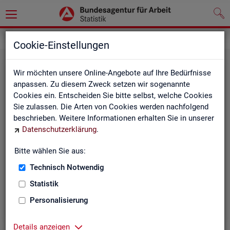
Grundlagen
Cookie-Einstellungen
Wir möchten unsere Online-Angebote auf Ihre Bedürfnisse
anpassen. Zu diesem Zweck setzen wir sogenannte
Cookies ein. Entscheiden Sie bitte selbst, welche Cookies
Sie zulassen. Die Arten von Cookies werden nachfolgend
beschrieben. Weitere Informationen erhalten Sie in unserer
Datenschutzerklärung
.
De­fi­ni­tio­nen
Bitte wählen Sie aus:
Technisch Notwendig
Hier stehen unsere Basisgrundlagen:
Kurzinformationen, Glossar, Kennzahlensteckbriefe,
Statistik
Abkürzungsverzeichnis und Zeichenerklärungen.
Personalisierung
Details anzeigen