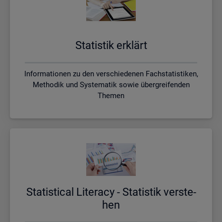
Sta­tis­tik er­klärt
Informationen zu den verschiedenen Fachstatistiken,
Methodik und Systematik sowie übergreifenden
Themen
Sta­ti­s­ti­cal Li­te­r­acy - Sta­tis­tik ver­ste­
hen