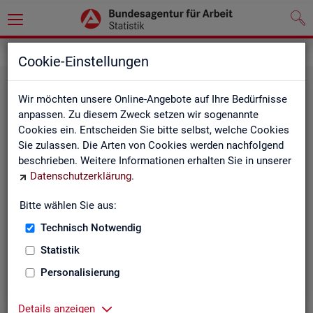
Grundlagen
Cookie-Einstellungen
Wir möchten unsere Online-Angebote auf Ihre Bedürfnisse
anpassen. Zu diesem Zweck setzen wir sogenannte
Cookies ein. Entscheiden Sie bitte selbst, welche Cookies
Sie zulassen. Die Arten von Cookies werden nachfolgend
beschrieben. Weitere Informationen erhalten Sie in unserer
Datenschutzerklärung
.
De­fi­ni­tio­nen
Bitte wählen Sie aus:
Technisch Notwendig
Hier stehen unsere Basisgrundlagen:
Kurzinformationen, Glossar, Kennzahlensteckbriefe,
Statistik
Abkürzungsverzeichnis und Zeichenerklärungen.
Personalisierung
Details anzeigen