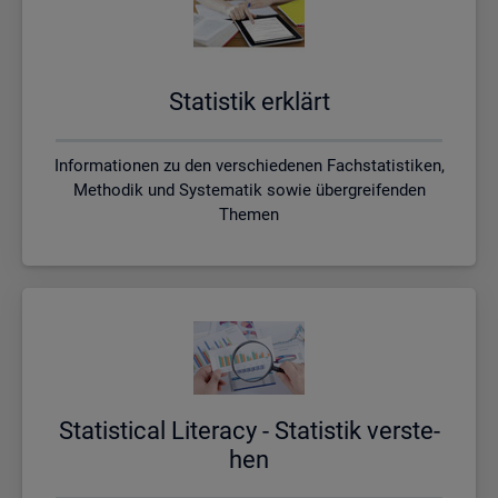
Sta­tis­tik er­klärt
Informationen zu den verschiedenen Fachstatistiken,
Methodik und Systematik sowie übergreifenden
Themen
Sta­ti­s­ti­cal Li­te­r­acy - Sta­tis­tik ver­ste­
hen