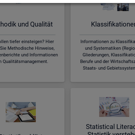
ho­dik und Qua­li­tät
Klas­si­fi­ka­tio­n
llen tiefer einsteigen? Hier
Informationen zu Klassifik
 Sie Methodische Hinweise,
und Systematiken (Regio
nberichte und Informationen
Gliederungen, Klassifikati
 Qualitätsmanagement.
Berufe und der Wirtschafts
Staats- und Gebietssyste
Sta­ti­s­ti­cal Li­te­r­a
Sta­tis­tik ver­ste­