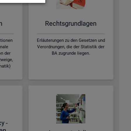
en
Rechts­grund­la­gen
ationen
Erläuterungen zu den Gesetzen und
nale
Verordnungen, die der Statistik der
on der
BA zugrunde liegen.
zweige,
matik)
cy -
hen