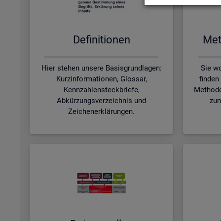
De­fi­ni­tio­nen
Me­t
Hier stehen unsere Basisgrundlagen:
Sie wo
Kurzinformationen, Glossar,
finden
Kennzahlensteckbriefe,
Methode
Abkürzungsverzeichnis und
zum
Zeichenerklärungen.