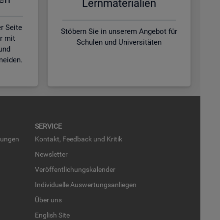
Lern­ma­te­ria­li­en
r Seite
Stöbern Sie in unserem Angebot für
r mit
Schulen und Universitäten
und
meiden.
SER­VICE
run­gen
Kon­takt, Feed­back und Kri­tik
News­let­ter
Ver­öf­fent­li­chungs­ka­len­der
In­di­vi­du­el­le Aus­wer­tungs­an­lie­gen
Über uns
English Site