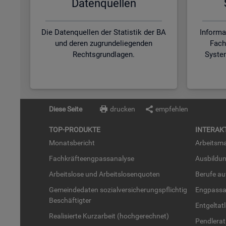
Da­ten­quel­len
Die Datenquellen der Statistik der BA
Informa
und deren zugrundeliegenden
Fach
Rechtsgrundlagen.
Syste
Diese Seite
drucken
empfehlen
TOP-PRO­DUK­TE
IN­TER­AK­
Mo­nats­be­richt
Ar­beits­ma
Fach­kräf­te­eng­pass­ana­ly­se
Aus­bil­du
Ar­beits­lo­se und Ar­beits­lo­sen­quo­ten
Be­ru­fe a
Ge­mein­de­da­ten so­zi­al­ver­si­che­rungs­pflich­tig
Eng­pass­a
Be­schäf­tig­ter
Ent­gel­t­at
Rea­li­sier­te Kurz­ar­beit (hoch­ge­rech­net)
Pend­ler­at