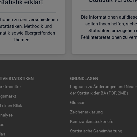
Sta­tis­tik er­klärt
Die Informationen auf diese
tionen zu den verschiedenen
sollen Ihnen helfen, siche
statistiken, Methodik und
Statistiken umzugehen 
matik sowie übergreifenden
Fehlinterpretationen zu ver
Themen
TI­VE STA­TIS­TI­KEN
GRUND­LA­GEN
rkt­mo­ni­tor
Log­buch zu Än­de­run­gen und Neue­
der Sta­tis­tik der BA (PDF, 2MB)
ngs­markt
Glos­sar
uf einen Blick
Zei­chen­er­klä­rung
na­ly­se
Kenn­zah­len­steck­brie­fe
­las
Sta­tis­ti­sche Ge­heim­hal­tung
­las