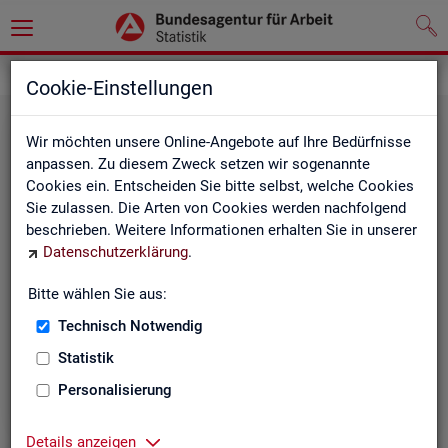
Grundlagen
Cookie-Einstellungen
Wir möchten unsere Online-Angebote auf Ihre Bedürfnisse
anpassen. Zu diesem Zweck setzen wir sogenannte
Cookies ein. Entscheiden Sie bitte selbst, welche Cookies
Sie zulassen. Die Arten von Cookies werden nachfolgend
beschrieben. Weitere Informationen erhalten Sie in unserer
Datenschutzerklärung
.
De­fi­ni­tio­nen
Bitte wählen Sie aus:
Technisch Notwendig
Hier stehen unsere Basisgrundlagen:
Kurzinformationen, Glossar, Kennzahlensteckbriefe,
Statistik
Abkürzungsverzeichnis und Zeichenerklärungen.
Personalisierung
Details anzeigen