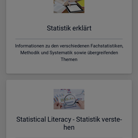
Sta­tis­tik er­klärt
Informationen zu den verschiedenen Fachstatistiken,
Methodik und Systematik sowie übergreifenden
Themen
Sta­ti­s­ti­cal Li­te­r­acy - Sta­tis­tik ver­ste­
hen