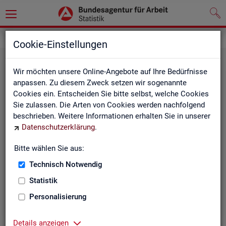
Grundlagen
Cookie-Einstellungen
Wir möchten unsere Online-Angebote auf Ihre Bedürfnisse
anpassen. Zu diesem Zweck setzen wir sogenannte
Cookies ein. Entscheiden Sie bitte selbst, welche Cookies
Sie zulassen. Die Arten von Cookies werden nachfolgend
beschrieben. Weitere Informationen erhalten Sie in unserer
Datenschutzerklärung
.
De­fi­ni­tio­nen
Bitte wählen Sie aus:
Technisch Notwendig
Hier stehen unsere Basisgrundlagen:
Kurzinformationen, Glossar, Kennzahlensteckbriefe,
Statistik
Abkürzungsverzeichnis und Zeichenerklärungen.
Personalisierung
Details anzeigen