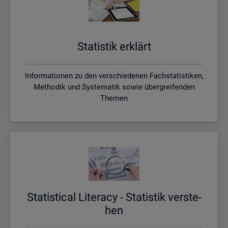
Sta­tis­tik er­klärt
Informationen zu den verschiedenen Fachstatistiken,
Methodik und Systematik sowie übergreifenden
Themen
Sta­ti­s­ti­cal Li­te­r­acy - Sta­tis­tik ver­ste­
hen