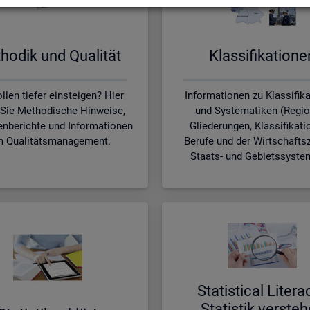
ho­dik und Qua­li­tät
Klas­si­fi­ka­tio­n
llen tiefer einsteigen? Hier
Informationen zu Klassifik
 Sie Methodische Hinweise,
und Systematiken (Regio
nberichte und Informationen
Gliederungen, Klassifikati
 Qualitätsmanagement.
Berufe und der Wirtschafts
Staats- und Gebietssyste
Sta­ti­s­ti­cal Li­te­r­a
Sta­tis­tik ver­ste­