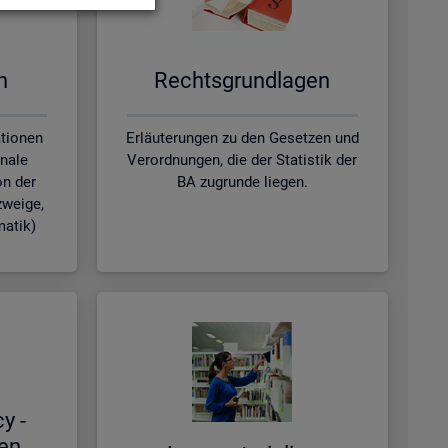
en
Rechts­grund­la­gen
ationen
Erläuterungen zu den Gesetzen und
nale
Verordnungen, die der Statistik der
on der
BA zugrunde liegen.
zweige,
matik)
cy -
hen