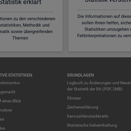
Sta­tis­tik er­klärt
Die Informationen auf diese
tionen zu den verschiedenen
sollen Ihnen helfen, siche
statistiken, Methodik und
Statistiken umzugehen 
matik sowie übergreifenden
Fehlinterpretationen zu ver
Themen
TI­VE STA­TIS­TI­KEN
GRUND­LA­GEN
rkt­mo­ni­tor
Log­buch zu Än­de­run­gen und Neue­
der Sta­tis­tik der BA (PDF, 2MB)
ngs­markt
Glos­sar
uf einen Blick
Zei­chen­er­klä­rung
na­ly­se
Kenn­zah­len­steck­brie­fe
­las
Sta­tis­ti­sche Ge­heim­hal­tung
­las