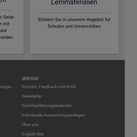
Lern­ma­te­ria­li­en
r Seite
Stöbern Sie in unserem Angebot für
r mit
Schulen und Universitäten
und
meiden.
SER­VICE
run­gen
Kon­takt, Feed­back und Kri­tik
News­let­ter
Ver­öf­fent­li­chungs­ka­len­der
In­di­vi­du­el­le Aus­wer­tungs­an­lie­gen
Über uns
English Site