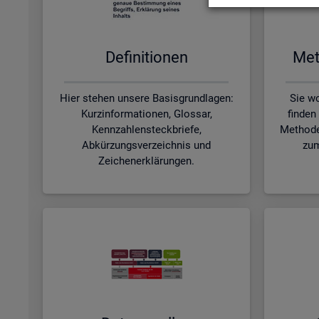
De­fi­ni­tio­nen
Me­t
Hier stehen unsere Basisgrundlagen:
Sie wo
Kurzinformationen, Glossar,
finden
Kennzahlensteckbriefe,
Methode
Abkürzungsverzeichnis und
zum
Zeichenerklärungen.