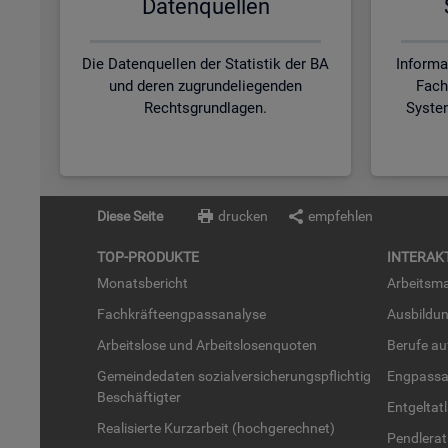
Da­ten­quel­len
Die Datenquellen der Statistik der BA
Informa
und deren zugrundeliegenden
Fach
Rechtsgrundlagen.
Syste
Diese Seite
drucken
empfehlen
TOP-PRO­DUK­TE
IN­TER­AK­
Mo­nats­be­richt
Ar­beits­ma
Fach­kräf­te­eng­pass­ana­ly­se
Aus­bil­du
Ar­beits­lo­se und Ar­beits­lo­sen­quo­ten
Be­ru­fe a
Ge­mein­de­da­ten so­zi­al­ver­si­che­rungs­pflich­tig
Eng­pass­a
Be­schäf­tig­ter
Ent­gel­t­at
Rea­li­sier­te Kurz­ar­beit (hoch­ge­rech­net)
Pend­ler­at