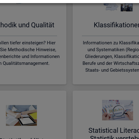
ho­dik und Qua­li­tät
Klas­si­fi­ka­tio­n
llen tiefer einsteigen? Hier
Informationen zu Klassifik
 Sie Methodische Hinweise,
und Systematiken (Regio
nberichte und Informationen
Gliederungen, Klassifikati
 Qualitätsmanagement.
Berufe und der Wirtschafts
Staats- und Gebietssyste
Sta­ti­s­ti­cal Li­te­r­a
Sta­tis­tik ver­ste­