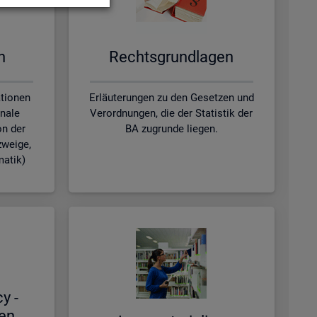
en
Rechts­grund­la­gen
ationen
Erläuterungen zu den Gesetzen und
nale
Verordnungen, die der Statistik der
on der
BA zugrunde liegen.
zweige,
matik)
cy -
hen