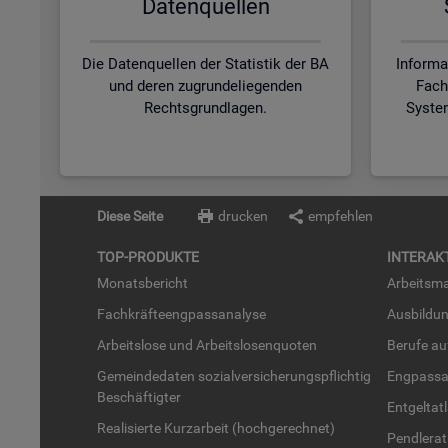
Da­ten­quel­len
Die Datenquellen der Statistik der BA
Informa
und deren zugrundeliegenden
Fach
Rechtsgrundlagen.
Syste
Diese Seite
drucken
empfehlen
TOP-PRO­DUK­TE
IN­TER­AK­
Mo­nats­be­richt
Ar­beits­ma
Fach­kräf­te­eng­pass­ana­ly­se
Aus­bil­du
Ar­beits­lo­se und Ar­beits­lo­sen­quo­ten
Be­ru­fe a
Ge­mein­de­da­ten so­zi­al­ver­si­che­rungs­pflich­tig
Eng­pass­a
Be­schäf­tig­ter
Ent­gel­t­at
Rea­li­sier­te Kurz­ar­beit (hoch­ge­rech­net)
Pend­ler­at