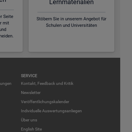
Lern­ma­te­ria­li­en
r Seite
Stöbern Sie in unserem Angebot für
r mit
Schulen und Universitäten
und
meiden.
SER­VICE
run­gen
Kon­takt, Feed­back und Kri­tik
News­let­ter
Ver­öf­fent­li­chungs­ka­len­der
In­di­vi­du­el­le Aus­wer­tungs­an­lie­gen
Über uns
English Site