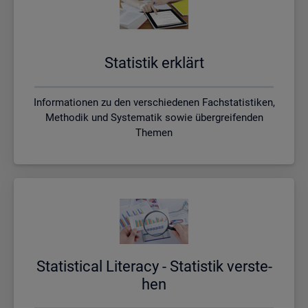
Sta­tis­tik er­klärt
Informationen zu den verschiedenen Fachstatistiken,
Methodik und Systematik sowie übergreifenden
Themen
Sta­ti­s­ti­cal Li­te­r­acy - Sta­tis­tik ver­ste­
hen