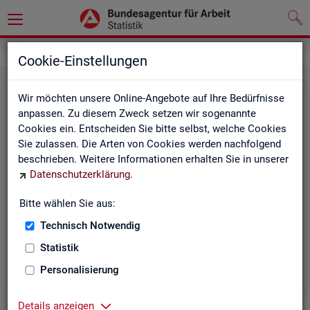
Grundlagen
Cookie-Einstellungen
Wir möchten unsere Online-Angebote auf Ihre Bedürfnisse
anpassen. Zu diesem Zweck setzen wir sogenannte
Cookies ein. Entscheiden Sie bitte selbst, welche Cookies
Sie zulassen. Die Arten von Cookies werden nachfolgend
beschrieben. Weitere Informationen erhalten Sie in unserer
Datenschutzerklärung
.
De­fi­ni­tio­nen
Bitte wählen Sie aus:
Technisch Notwendig
Hier stehen unsere Basisgrundlagen:
Kurzinformationen, Glossar, Kennzahlensteckbriefe,
Statistik
Abkürzungsverzeichnis und Zeichenerklärungen.
Personalisierung
Details anzeigen