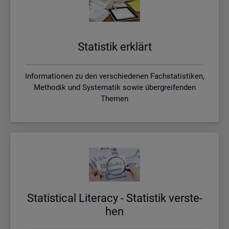
Sta­tis­tik er­klärt
Informationen zu den verschiedenen Fachstatistiken,
Methodik und Systematik sowie übergreifenden
Themen
Sta­ti­s­ti­cal Li­te­r­acy - Sta­tis­tik ver­ste­
hen