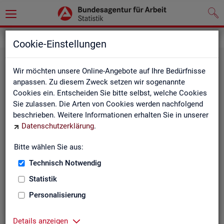
Grundlagen
Cookie-Einstellungen
Wir möchten unsere Online-Angebote auf Ihre Bedürfnisse
anpassen. Zu diesem Zweck setzen wir sogenannte
Cookies ein. Entscheiden Sie bitte selbst, welche Cookies
Sie zulassen. Die Arten von Cookies werden nachfolgend
beschrieben. Weitere Informationen erhalten Sie in unserer
Datenschutzerklärung
.
De­fi­ni­tio­nen
Bitte wählen Sie aus:
Technisch Notwendig
Hier stehen unsere Basisgrundlagen:
Kurzinformationen, Glossar, Kennzahlensteckbriefe,
Statistik
Abkürzungsverzeichnis und Zeichenerklärungen.
Personalisierung
Details anzeigen