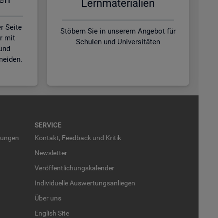
Lern­ma­te­ria­li­en
r Seite
Stöbern Sie in unserem Angebot für
r mit
Schulen und Universitäten
und
meiden.
SER­VICE
run­gen
Kon­takt, Feed­back und Kri­tik
News­let­ter
Ver­öf­fent­li­chungs­ka­len­der
In­di­vi­du­el­le Aus­wer­tungs­an­lie­gen
Über uns
English Site