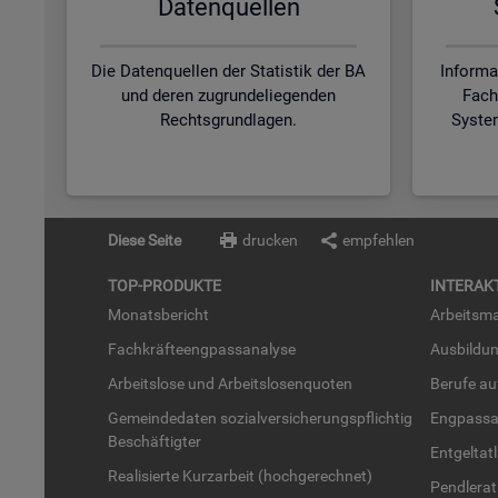
Da­ten­quel­len
Die Datenquellen der Statistik der BA
Informa
und deren zugrundeliegenden
Fach
Rechtsgrundlagen.
Syste
Diese Seite
drucken
empfehlen
TOP-PRO­DUK­TE
IN­TER­AK­
Mo­nats­be­richt
Ar­beits­ma
Fach­kräf­te­eng­pass­ana­ly­se
Aus­bil­du
Ar­beits­lo­se und Ar­beits­lo­sen­quo­ten
Be­ru­fe a
Ge­mein­de­da­ten so­zi­al­ver­si­che­rungs­pflich­tig
Eng­pass­a
Be­schäf­tig­ter
Ent­gel­t­at
Rea­li­sier­te Kurz­ar­beit (hoch­ge­rech­net)
Pend­ler­at