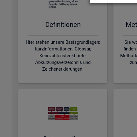
De­fi­ni­tio­nen
Me­t
Hier stehen unsere Basisgrundlagen:
Sie wo
Kurzinformationen, Glossar,
finden
Kennzahlensteckbriefe,
Methode
Abkürzungsverzeichnis und
zum
Zeichenerklärungen.