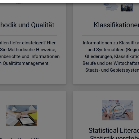
ho­dik und Qua­li­tät
Klas­si­fi­ka­tio­n
llen tiefer einsteigen? Hier
Informationen zu Klassifik
 Sie Methodische Hinweise,
und Systematiken (Regio
nberichte und Informationen
Gliederungen, Klassifikati
 Qualitätsmanagement.
Berufe und der Wirtschafts
Staats- und Gebietssyste
Sta­ti­s­ti­cal Li­te­r­a
Sta­tis­tik ver­ste­