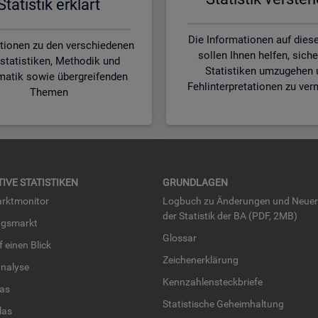
Sta­tis­tik er­klärt
Die Informationen auf diese
tionen zu den verschiedenen
sollen Ihnen helfen, siche
statistiken, Methodik und
Statistiken umzugehen 
matik sowie übergreifenden
Fehlinterpretationen zu ver
Themen
TI­VE STA­TIS­TI­KEN
GRUND­LA­GEN
rkt­mo­ni­tor
Log­buch zu Än­de­run­gen und Neue­
der Sta­tis­tik der BA (PDF, 2MB)
ngs­markt
Glos­sar
uf einen Blick
Zei­chen­er­klä­rung
na­ly­se
Kenn­zah­len­steck­brie­fe
­las
Sta­tis­ti­sche Ge­heim­hal­tung
­las