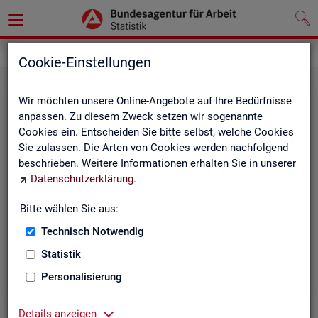
Grundlagen
Cookie-Einstellungen
Wir möchten unsere Online-Angebote auf Ihre Bedürfnisse
anpassen. Zu diesem Zweck setzen wir sogenannte
Cookies ein. Entscheiden Sie bitte selbst, welche Cookies
Sie zulassen. Die Arten von Cookies werden nachfolgend
beschrieben. Weitere Informationen erhalten Sie in unserer
Datenschutzerklärung
.
De­fi­ni­tio­nen
Bitte wählen Sie aus:
Technisch Notwendig
Hier stehen unsere Basisgrundlagen:
Kurzinformationen, Glossar, Kennzahlensteckbriefe,
Statistik
Abkürzungsverzeichnis und Zeichenerklärungen.
Personalisierung
Details anzeigen