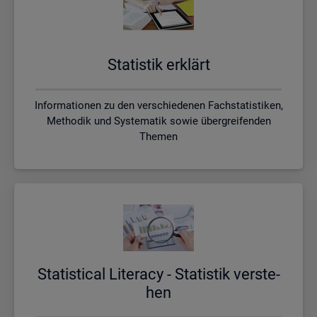
Sta­tis­tik er­klärt
Informationen zu den verschiedenen Fachstatistiken,
Methodik und Systematik sowie übergreifenden
Themen
Sta­ti­s­ti­cal Li­te­r­acy - Sta­tis­tik ver­ste­
hen