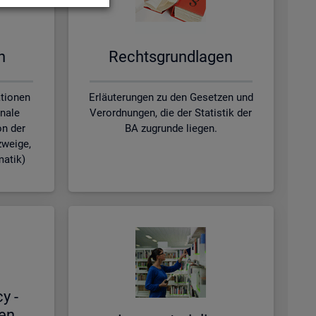
en
Rechts­grund­la­gen
ationen
Erläuterungen zu den Gesetzen und
nale
Verordnungen, die der Statistik der
on der
BA zugrunde liegen.
zweige,
matik)
cy -
hen