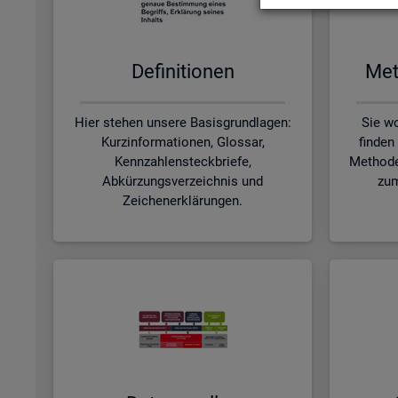
De­fi­ni­tio­nen
Me­t
Hier stehen unsere Basisgrundlagen:
Sie wo
Kurzinformationen, Glossar,
finden
Kennzahlensteckbriefe,
Methode
Abkürzungsverzeichnis und
zum
Zeichenerklärungen.