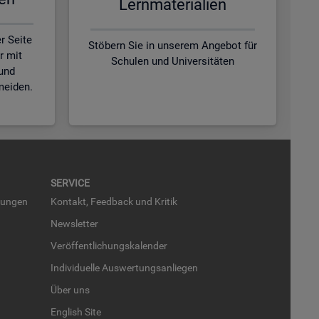
Lern­ma­te­ria­li­en
r Seite
Stöbern Sie in unserem Angebot für
r mit
Schulen und Universitäten
und
meiden.
SER­VICE
run­gen
Kon­takt, Feed­back und Kri­tik
News­let­ter
Ver­öf­fent­li­chungs­ka­len­der
In­di­vi­du­el­le Aus­wer­tungs­an­lie­gen
Über uns
English Site