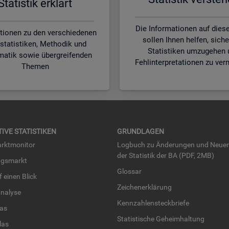
Sta­tis­tik er­klärt
Die Informationen auf diese
tionen zu den verschiedenen
sollen Ihnen helfen, siche
statistiken, Methodik und
Statistiken umzugehen 
matik sowie übergreifenden
Fehlinterpretationen zu ver
Themen
TI­VE STA­TIS­TI­KEN
GRUND­LA­GEN
rkt­mo­ni­tor
Log­buch zu Än­de­run­gen und Neue­
der Sta­tis­tik der BA (PDF, 2MB)
ngs­markt
Glos­sar
uf einen Blick
Zei­chen­er­klä­rung
na­ly­se
Kenn­zah­len­steck­brie­fe
­las
Sta­tis­ti­sche Ge­heim­hal­tung
­las