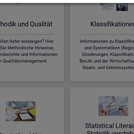
ho­dik und Qua­li­tät
Klas­si­fi­ka­tio­n
llen tiefer einsteigen? Hier
Informationen zu Klassifik
 Sie Methodische Hinweise,
und Systematiken (Regio
nberichte und Informationen
Gliederungen, Klassifikati
 Qualitätsmanagement.
Berufe und der Wirtschafts
Staats- und Gebietssyste
Sta­ti­s­ti­cal Li­te­r­a
Sta­tis­tik ver­ste­