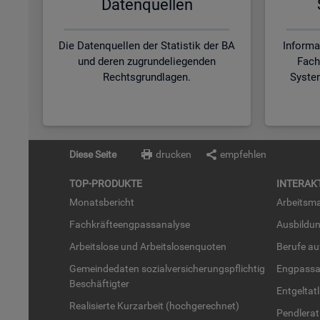
Da­ten­quel­len
Die Datenquellen der Statistik der BA
Informa
und deren zugrundeliegenden
Fach
Rechtsgrundlagen.
Syste
Diese Seite
drucken
empfehlen
TOP-PRO­DUK­TE
IN­TER­AK­
Mo­nats­be­richt
Ar­beits­ma
Fach­kräf­te­eng­pass­ana­ly­se
Aus­bil­du
Ar­beits­lo­se und Ar­beits­lo­sen­quo­ten
Be­ru­fe a
Ge­mein­de­da­ten so­zi­al­ver­si­che­rungs­pflich­tig
Eng­pass­a
Be­schäf­tig­ter
Ent­gel­t­at
Rea­li­sier­te Kurz­ar­beit (hoch­ge­rech­net)
Pend­ler­at