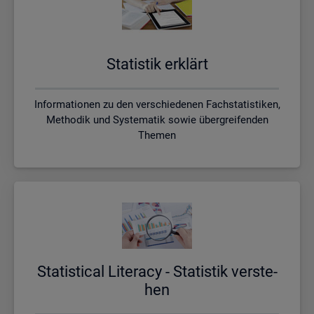
Sta­tis­tik er­klärt
Informationen zu den verschiedenen Fachstatistiken,
Methodik und Systematik sowie übergreifenden
Themen
Sta­ti­s­ti­cal Li­te­r­acy - Sta­tis­tik ver­ste­
hen