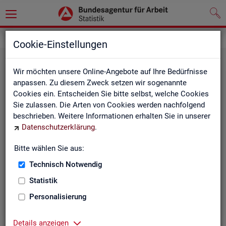
Grundlagen
Cookie-Einstellungen
Wir möchten unsere Online-Angebote auf Ihre Bedürfnisse
anpassen. Zu diesem Zweck setzen wir sogenannte
Cookies ein. Entscheiden Sie bitte selbst, welche Cookies
Sie zulassen. Die Arten von Cookies werden nachfolgend
beschrieben. Weitere Informationen erhalten Sie in unserer
Datenschutzerklärung
.
De­fi­ni­tio­nen
Bitte wählen Sie aus:
Technisch Notwendig
Hier stehen unsere Basisgrundlagen:
Kurzinformationen, Glossar, Kennzahlensteckbriefe,
Statistik
Abkürzungsverzeichnis und Zeichenerklärungen.
Personalisierung
Details anzeigen