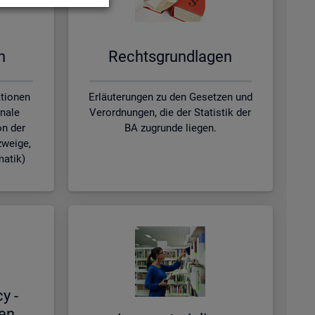
en
Rechts­grund­la­gen
ationen
Erläuterungen zu den Gesetzen und
nale
Verordnungen, die der Statistik der
on der
BA zugrunde liegen.
zweige,
matik)
cy -
hen