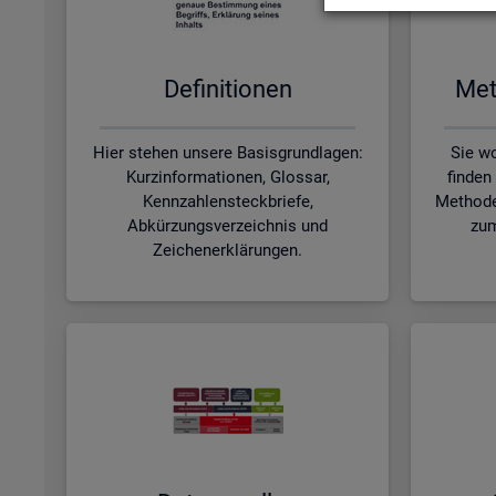
De­fi­ni­tio­nen
Me­t
Hier stehen unsere Basisgrundlagen:
Sie wo
Kurzinformationen, Glossar,
finden
Kennzahlensteckbriefe,
Methode
Abkürzungsverzeichnis und
zum
Zeichenerklärungen.