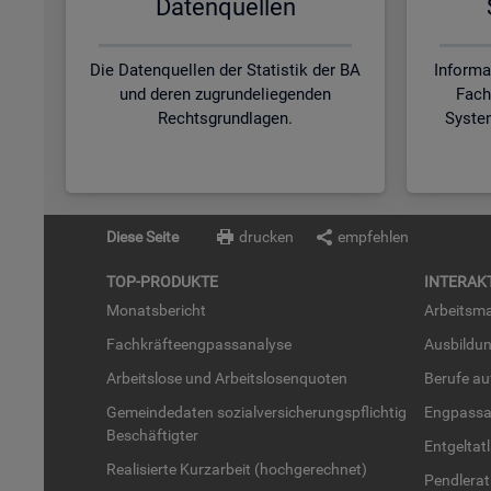
Da­ten­quel­len
Die Datenquellen der Statistik der BA
Informa
und deren zugrundeliegenden
Fach
Rechtsgrundlagen.
Syste
Diese Seite
drucken
empfehlen
TOP-PRO­DUK­TE
IN­TER­AK­
Mo­nats­be­richt
Ar­beits­ma
Fach­kräf­te­eng­pass­ana­ly­se
Aus­bil­du
Ar­beits­lo­se und Ar­beits­lo­sen­quo­ten
Be­ru­fe a
Ge­mein­de­da­ten so­zi­al­ver­si­che­rungs­pflich­tig
Eng­pass­a
Be­schäf­tig­ter
Ent­gel­t­at
Rea­li­sier­te Kurz­ar­beit (hoch­ge­rech­net)
Pend­ler­at