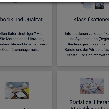
ho­dik und Qua­li­tät
Klas­si­fi­ka­tio­n
llen tiefer einsteigen? Hier
Informationen zu Klassifik
 Sie Methodische Hinweise,
und Systematiken (Regio
nberichte und Informationen
Gliederungen, Klassifikati
 Qualitätsmanagement.
Berufe und der Wirtschafts
Staats- und Gebietssyste
Sta­ti­s­ti­cal Li­te­r­a
Sta­tis­tik ver­ste­