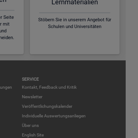
Lern­ma­te­ria­li­en
r Seite
Stöbern Sie in unserem Angebot für
r mit
Schulen und Universitäten
und
meiden.
SER­VICE
run­gen
Kon­takt, Feed­back und Kri­tik
News­let­ter
Ver­öf­fent­li­chungs­ka­len­der
In­di­vi­du­el­le Aus­wer­tungs­an­lie­gen
Über uns
English Site