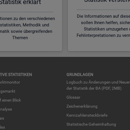
Sta­tis­tik er­klärt
Die Informationen auf diese
tionen zu den verschiedenen
sollen Ihnen helfen, siche
statistiken, Methodik und
Statistiken umzugehen 
matik sowie übergreifenden
Fehlinterpretationen zu ver
Themen
TI­VE STA­TIS­TI­KEN
GRUND­LA­GEN
rkt­mo­ni­tor
Log­buch zu Än­de­run­gen und Neue­
der Sta­tis­tik der BA (PDF, 2MB)
ngs­markt
Glos­sar
uf einen Blick
Zei­chen­er­klä­rung
na­ly­se
Kenn­zah­len­steck­brie­fe
­las
Sta­tis­ti­sche Ge­heim­hal­tung
­las