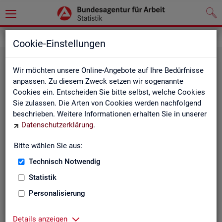
Grundlagen
Cookie-Einstellungen
Wir möchten unsere Online-Angebote auf Ihre Bedürfnisse
anpassen. Zu diesem Zweck setzen wir sogenannte
Cookies ein. Entscheiden Sie bitte selbst, welche Cookies
Sie zulassen. Die Arten von Cookies werden nachfolgend
beschrieben. Weitere Informationen erhalten Sie in unserer
Datenschutzerklärung
.
De­fi­ni­tio­nen
Bitte wählen Sie aus:
Technisch Notwendig
Hier stehen unsere Basisgrundlagen:
Kurzinformationen, Glossar, Kennzahlensteckbriefe,
Statistik
Abkürzungsverzeichnis und Zeichenerklärungen.
Personalisierung
Details anzeigen