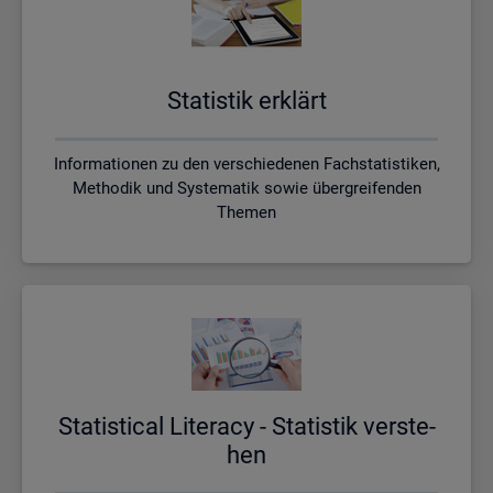
Sta­tis­tik er­klärt
Informationen zu den verschiedenen Fachstatistiken,
Methodik und Systematik sowie übergreifenden
Themen
Sta­ti­s­ti­cal Li­te­r­acy - Sta­tis­tik ver­ste­
hen