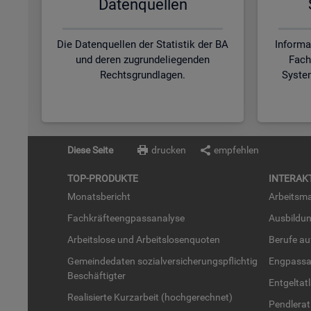
Da­ten­quel­len
Die Datenquellen der Statistik der BA
Informa
und deren zugrundeliegenden
Fach
Rechtsgrundlagen.
Syste
Diese Seite
drucken
empfehlen
TOP-PRO­DUK­TE
IN­TER­AK­
Mo­nats­be­richt
Ar­beits­ma
Fach­kräf­te­eng­pass­ana­ly­se
Aus­bil­du
Ar­beits­lo­se und Ar­beits­lo­sen­quo­ten
Be­ru­fe a
Ge­mein­de­da­ten so­zi­al­ver­si­che­rungs­pflich­tig
Eng­pass­a
Be­schäf­tig­ter
Ent­gel­t­at
Rea­li­sier­te Kurz­ar­beit (hoch­ge­rech­net)
Pend­ler­at