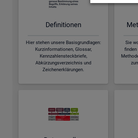
De­fi­ni­tio­nen
Me­t
Hier stehen unsere Basisgrundlagen:
Sie wo
Kurzinformationen, Glossar,
finden
Kennzahlensteckbriefe,
Methode
Abkürzungsverzeichnis und
zum
Zeichenerklärungen.