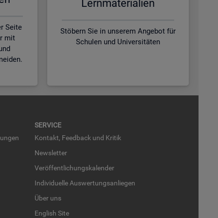
Lern­ma­te­ria­li­en
r Seite
Stöbern Sie in unserem Angebot für
r mit
Schulen und Universitäten
und
meiden.
SER­VICE
run­gen
Kon­takt, Feed­back und Kri­tik
News­let­ter
Ver­öf­fent­li­chungs­ka­len­der
In­di­vi­du­el­le Aus­wer­tungs­an­lie­gen
Über uns
English Site