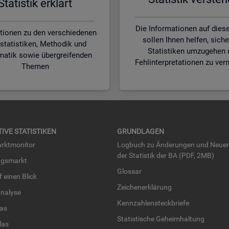
Sta­tis­tik er­klärt
Die Informationen auf diese
tionen zu den verschiedenen
sollen Ihnen helfen, siche
statistiken, Methodik und
Statistiken umzugehen 
matik sowie übergreifenden
Fehlinterpretationen zu ver
Themen
TI­VE STA­TIS­TI­KEN
GRUND­LA­GEN
rkt­mo­ni­tor
Log­buch zu Än­de­run­gen und Neue­
der Sta­tis­tik der BA (PDF, 2MB)
ngs­markt
Glos­sar
uf einen Blick
Zei­chen­er­klä­rung
na­ly­se
Kenn­zah­len­steck­brie­fe
­las
Sta­tis­ti­sche Ge­heim­hal­tung
­las