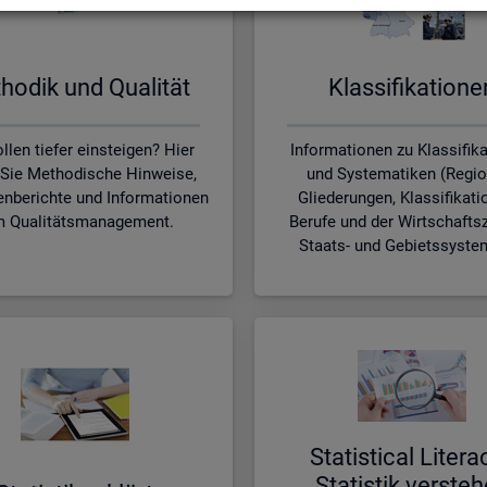
ho­dik und Qua­li­tät
Klas­si­fi­ka­tio­n
llen tiefer einsteigen? Hier
Informationen zu Klassifik
 Sie Methodische Hinweise,
und Systematiken (Regio
nberichte und Informationen
Gliederungen, Klassifikati
 Qualitätsmanagement.
Berufe und der Wirtschafts
Staats- und Gebietssyste
Sta­ti­s­ti­cal Li­te­r­a
Sta­tis­tik ver­ste­