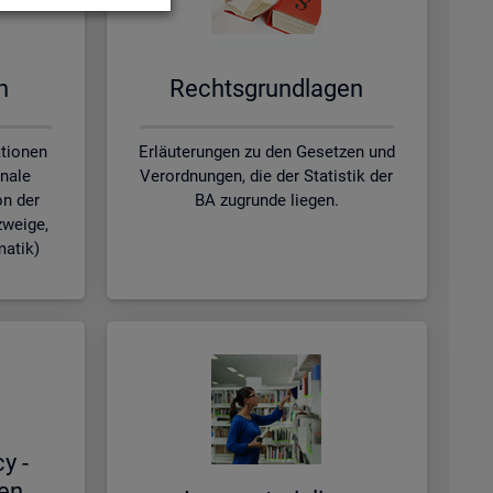
en
Rechts­grund­la­gen
ationen
Erläuterungen zu den Gesetzen und
nale
Verordnungen, die der Statistik der
on der
BA zugrunde liegen.
zweige,
matik)
cy -
hen