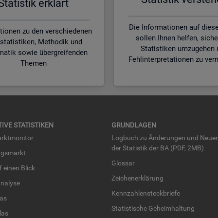
Sta­tis­tik er­klärt
Die Informationen auf diese
tionen zu den verschiedenen
sollen Ihnen helfen, siche
statistiken, Methodik und
Statistiken umzugehen 
matik sowie übergreifenden
Fehlinterpretationen zu ver
Themen
TI­VE STA­TIS­TI­KEN
GRUND­LA­GEN
rkt­mo­ni­tor
Log­buch zu Än­de­run­gen und Neue­
der Sta­tis­tik der BA (PDF, 2MB)
ngs­markt
Glos­sar
uf einen Blick
Zei­chen­er­klä­rung
na­ly­se
Kenn­zah­len­steck­brie­fe
­las
Sta­tis­ti­sche Ge­heim­hal­tung
­las