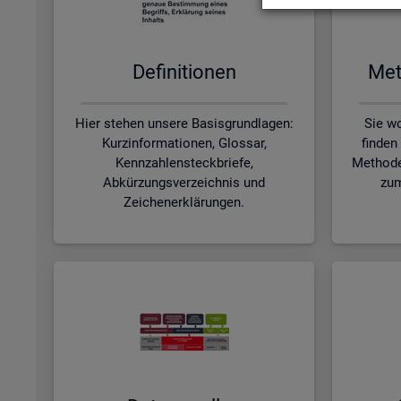
De­fi­ni­tio­nen
Me­t
Hier stehen unsere Basisgrundlagen:
Sie wo
Kurzinformationen, Glossar,
finden
Kennzahlensteckbriefe,
Methode
Abkürzungsverzeichnis und
zum
Zeichenerklärungen.