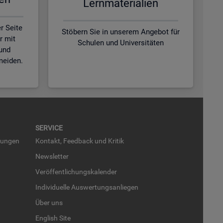
Lern­ma­te­ria­li­en
r Seite
Stöbern Sie in unserem Angebot für
r mit
Schulen und Universitäten
und
meiden.
SER­VICE
run­gen
Kon­takt, Feed­back und Kri­tik
News­let­ter
Ver­öf­fent­li­chungs­ka­len­der
In­di­vi­du­el­le Aus­wer­tungs­an­lie­gen
Über uns
English Site