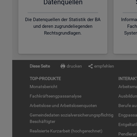
Da­ten­quel­len
Die Datenquellen der Statistik der BA
Informa
und deren zugrundeliegenden
Fach
Rechtsgrundlagen.
Syste
Diese Seite
drucken
empfehlen
TOP-PRO­DUK­TE
IN­TER­AK­
Mo­nats­be­richt
Ar­beits­ma
Fach­kräf­te­eng­pass­ana­ly­se
Aus­bil­du
Ar­beits­lo­se und Ar­beits­lo­sen­quo­ten
Be­ru­fe a
Ge­mein­de­da­ten so­zi­al­ver­si­che­rungs­pflich­tig
Eng­pass­a
Be­schäf­tig­ter
Ent­gel­t­at
Rea­li­sier­te Kurz­ar­beit (hoch­ge­rech­net)
Pend­ler­at