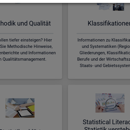
ho­dik und Qua­li­tät
Klas­si­fi­ka­tio­n
llen tiefer einsteigen? Hier
Informationen zu Klassifik
 Sie Methodische Hinweise,
und Systematiken (Regio
nberichte und Informationen
Gliederungen, Klassifikati
 Qualitätsmanagement.
Berufe und der Wirtschafts
Staats- und Gebietssyste
Sta­ti­s­ti­cal Li­te­r­a
Sta­tis­tik ver­ste­