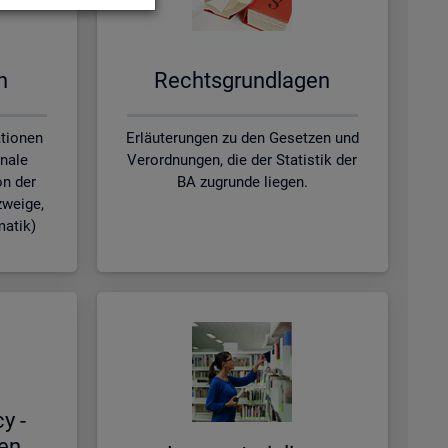
en
Rechts­grund­la­gen
ationen
Erläuterungen zu den Gesetzen und
nale
Verordnungen, die der Statistik der
on der
BA zugrunde liegen.
zweige,
matik)
cy -
hen