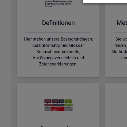
De­fi­ni­tio­nen
Me­t
Hier stehen unsere Basisgrundlagen:
Sie wo
Kurzinformationen, Glossar,
finden
Kennzahlensteckbriefe,
Methode
Abkürzungsverzeichnis und
zum
Zeichenerklärungen.