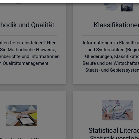
ho­dik und Qua­li­tät
Klas­si­fi­ka­tio­n
llen tiefer einsteigen? Hier
Informationen zu Klassifik
 Sie Methodische Hinweise,
und Systematiken (Regio
nberichte und Informationen
Gliederungen, Klassifikati
 Qualitätsmanagement.
Berufe und der Wirtschafts
Staats- und Gebietssyste
Sta­ti­s­ti­cal Li­te­r­a
Sta­tis­tik ver­ste­