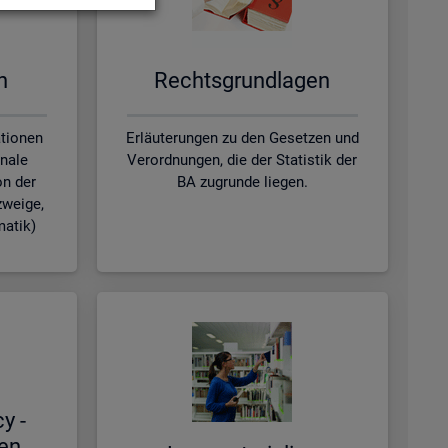
en
Rechts­grund­la­gen
ationen
Erläuterungen zu den Gesetzen und
nale
Verordnungen, die der Statistik der
on der
BA zugrunde liegen.
zweige,
matik)
cy -
hen