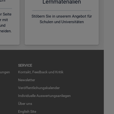
Lern­ma­te­ria­li­en
r Seite
Stöbern Sie in unserem Angebot für
r mit
Schulen und Universitäten
und
meiden.
SER­VICE
run­gen
Kon­takt, Feed­back und Kri­tik
News­let­ter
Ver­öf­fent­li­chungs­ka­len­der
In­di­vi­du­el­le Aus­wer­tungs­an­lie­gen
Über uns
English Site