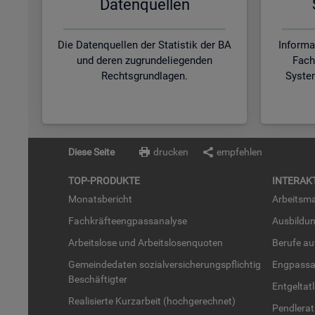
Da­ten­quel­len
Die Datenquellen der Statistik der BA
Informa
und deren zugrundeliegenden
Fach
Rechtsgrundlagen.
Syste
Diese Seite
drucken
empfehlen
TOP-PRO­DUK­TE
IN­TER­AK­
Mo­nats­be­richt
Ar­beits­ma
Fach­kräf­te­eng­pass­ana­ly­se
Aus­bil­du
Ar­beits­lo­se und Ar­beits­lo­sen­quo­ten
Be­ru­fe a
Ge­mein­de­da­ten so­zi­al­ver­si­che­rungs­pflich­tig
Eng­pass­a
Be­schäf­tig­ter
Ent­gel­t­at
Rea­li­sier­te Kurz­ar­beit (hoch­ge­rech­net)
Pend­ler­at