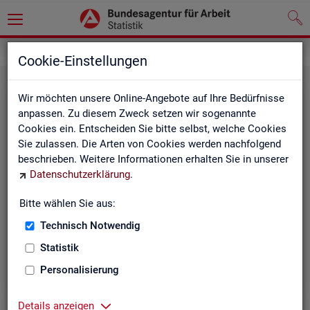
Grundlagen
Cookie-Einstellungen
Wir möchten unsere Online-Angebote auf Ihre Bedürfnisse
anpassen. Zu diesem Zweck setzen wir sogenannte
Cookies ein. Entscheiden Sie bitte selbst, welche Cookies
Sie zulassen. Die Arten von Cookies werden nachfolgend
beschrieben. Weitere Informationen erhalten Sie in unserer
Datenschutzerklärung
.
De­fi­ni­tio­nen
Bitte wählen Sie aus:
Technisch Notwendig
Hier stehen unsere Basisgrundlagen:
Kurzinformationen, Glossar, Kennzahlensteckbriefe,
Statistik
Abkürzungsverzeichnis und Zeichenerklärungen.
Personalisierung
Details anzeigen