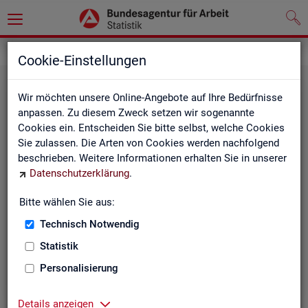
Grundlagen
Cookie-Einstellungen
Wir möchten unsere Online-Angebote auf Ihre Bedürfnisse
anpassen. Zu diesem Zweck setzen wir sogenannte
Cookies ein. Entscheiden Sie bitte selbst, welche Cookies
Sie zulassen. Die Arten von Cookies werden nachfolgend
beschrieben. Weitere Informationen erhalten Sie in unserer
Datenschutzerklärung
.
De­fi­ni­tio­nen
Bitte wählen Sie aus:
Technisch Notwendig
Hier stehen unsere Basisgrundlagen:
Kurzinformationen, Glossar, Kennzahlensteckbriefe,
Statistik
Abkürzungsverzeichnis und Zeichenerklärungen.
Personalisierung
Details anzeigen