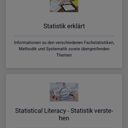
Sta­tis­tik er­klärt
Informationen zu den verschiedenen Fachstatistiken,
Methodik und Systematik sowie übergreifenden
Themen
Sta­ti­s­ti­cal Li­te­r­acy - Sta­tis­tik ver­ste­
hen