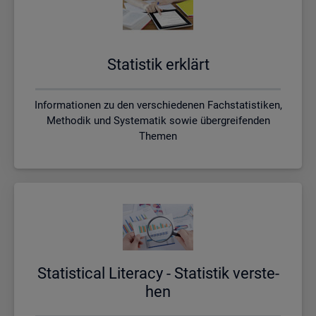
Sta­tis­tik er­klärt
Informationen zu den verschiedenen Fachstatistiken,
Methodik und Systematik sowie übergreifenden
Themen
Sta­ti­s­ti­cal Li­te­r­acy - Sta­tis­tik ver­ste­
hen