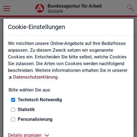
Grundlagen
Cookie-Einstellungen
Wir möchten unsere Online-Angebote auf Ihre Bedürfnisse
anpassen. Zu diesem Zweck setzen wir sogenannte
Cookies ein. Entscheiden Sie bitte selbst, welche Cookies
Sie zulassen. Die Arten von Cookies werden nachfolgend
beschrieben. Weitere Informationen erhalten Sie in unserer
Datenschutzerklärung
.
De­fi­ni­tio­nen
Bitte wählen Sie aus:
Technisch Notwendig
Hier stehen unsere Basisgrundlagen:
Kurzinformationen, Glossar, Kennzahlensteckbriefe,
Statistik
Abkürzungsverzeichnis und Zeichenerklärungen.
Personalisierung
Details anzeigen