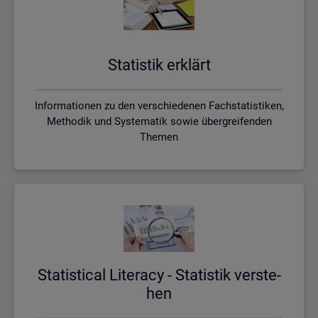
Sta­tis­tik er­klärt
Informationen zu den verschiedenen Fachstatistiken,
Methodik und Systematik sowie übergreifenden
Themen
Sta­ti­s­ti­cal Li­te­r­acy - Sta­tis­tik ver­ste­
hen