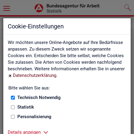
Grundlagen
Cookie-Einstellungen
Wir möchten unsere Online-Angebote auf Ihre Bedürfnisse
anpassen. Zu diesem Zweck setzen wir sogenannte
Cookies ein. Entscheiden Sie bitte selbst, welche Cookies
Sie zulassen. Die Arten von Cookies werden nachfolgend
beschrieben. Weitere Informationen erhalten Sie in unserer
Datenschutzerklärung
.
De­fi­ni­tio­nen
Bitte wählen Sie aus:
Technisch Notwendig
Hier stehen unsere Basisgrundlagen:
Kurzinformationen, Glossar, Kennzahlensteckbriefe,
Statistik
Abkürzungsverzeichnis und Zeichenerklärungen.
Personalisierung
Details anzeigen