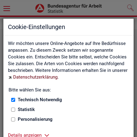
Grundlagen
Cookie-Einstellungen
Wir möchten unsere Online-Angebote auf Ihre Bedürfnisse
anpassen. Zu diesem Zweck setzen wir sogenannte
Cookies ein. Entscheiden Sie bitte selbst, welche Cookies
Sie zulassen. Die Arten von Cookies werden nachfolgend
beschrieben. Weitere Informationen erhalten Sie in unserer
Datenschutzerklärung
.
De­fi­ni­tio­nen
Bitte wählen Sie aus:
Technisch Notwendig
Hier stehen unsere Basisgrundlagen:
Kurzinformationen, Glossar, Kennzahlensteckbriefe,
Statistik
Abkürzungsverzeichnis und Zeichenerklärungen.
Personalisierung
Details anzeigen