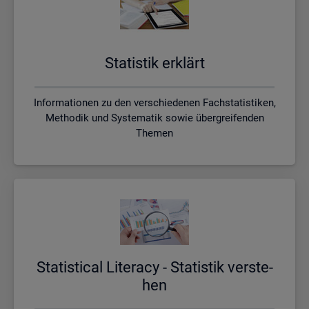
Sta­tis­tik er­klärt
Informationen zu den verschiedenen Fachstatistiken,
Methodik und Systematik sowie übergreifenden
Themen
Sta­ti­s­ti­cal Li­te­r­acy - Sta­tis­tik ver­ste­
hen