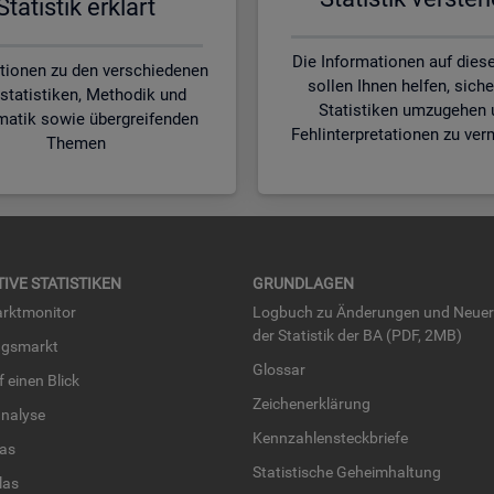
Sta­tis­tik er­klärt
Die Informationen auf diese
tionen zu den verschiedenen
sollen Ihnen helfen, siche
statistiken, Methodik und
Statistiken umzugehen 
matik sowie übergreifenden
Fehlinterpretationen zu ver
Themen
TI­VE STA­TIS­TI­KEN
GRUND­LA­GEN
rkt­mo­ni­tor
Log­buch zu Än­de­run­gen und Neue­
der Sta­tis­tik der BA (PDF, 2MB)
ngs­markt
Glos­sar
uf einen Blick
Zei­chen­er­klä­rung
na­ly­se
Kenn­zah­len­steck­brie­fe
­las
Sta­tis­ti­sche Ge­heim­hal­tung
­las