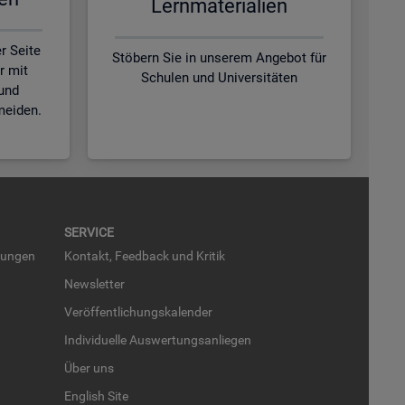
Lern­ma­te­ria­li­en
r Seite
Stöbern Sie in unserem Angebot für
r mit
Schulen und Universitäten
und
meiden.
SER­VICE
run­gen
Kon­takt, Feed­back und Kri­tik
News­let­ter
Ver­öf­fent­li­chungs­ka­len­der
In­di­vi­du­el­le Aus­wer­tungs­an­lie­gen
Über uns
English Site