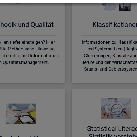
ho­dik und Qua­li­tät
Klas­si­fi­ka­tio­n
llen tiefer einsteigen? Hier
Informationen zu Klassifik
 Sie Methodische Hinweise,
und Systematiken (Regio
nberichte und Informationen
Gliederungen, Klassifikati
 Qualitätsmanagement.
Berufe und der Wirtschafts
Staats- und Gebietssyste
Sta­ti­s­ti­cal Li­te­r­a
Sta­tis­tik ver­ste­