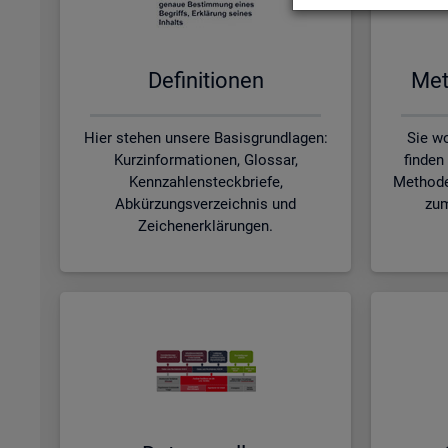
De­fi­ni­tio­nen
Me­t
Hier stehen unsere Basisgrundlagen:
Sie wo
Kurzinformationen, Glossar,
finden
Kennzahlensteckbriefe,
Methode
Abkürzungsverzeichnis und
zum
Zeichenerklärungen.