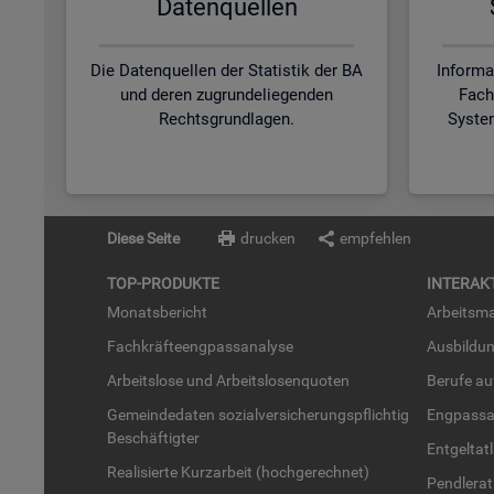
Da­ten­quel­len
Die Datenquellen der Statistik der BA
Informa
und deren zugrundeliegenden
Fach
Rechtsgrundlagen.
Syste
Diese Seite
drucken
empfehlen
TOP-PRO­DUK­TE
IN­TER­AK­
Mo­nats­be­richt
Ar­beits­ma
Fach­kräf­te­eng­pass­ana­ly­se
Aus­bil­du
Ar­beits­lo­se und Ar­beits­lo­sen­quo­ten
Be­ru­fe a
Ge­mein­de­da­ten so­zi­al­ver­si­che­rungs­pflich­tig
Eng­pass­a
Be­schäf­tig­ter
Ent­gel­t­at
Rea­li­sier­te Kurz­ar­beit (hoch­ge­rech­net)
Pend­ler­at