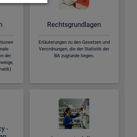
en
Rechts­grund­la­gen
ationen
Erläuterungen zu den Gesetzen und
nale
Verordnungen, die der Statistik der
on der
BA zugrunde liegen.
zweige,
matik)
cy -
hen