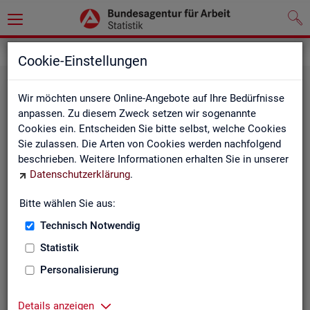
Grundlagen
Cookie-Einstellungen
Wir möchten unsere Online-Angebote auf Ihre Bedürfnisse
anpassen. Zu diesem Zweck setzen wir sogenannte
Cookies ein. Entscheiden Sie bitte selbst, welche Cookies
Sie zulassen. Die Arten von Cookies werden nachfolgend
beschrieben. Weitere Informationen erhalten Sie in unserer
Datenschutzerklärung
.
De­fi­ni­tio­nen
Bitte wählen Sie aus:
Technisch Notwendig
Hier stehen unsere Basisgrundlagen:
Kurzinformationen, Glossar, Kennzahlensteckbriefe,
Statistik
Abkürzungsverzeichnis und Zeichenerklärungen.
Personalisierung
Details anzeigen