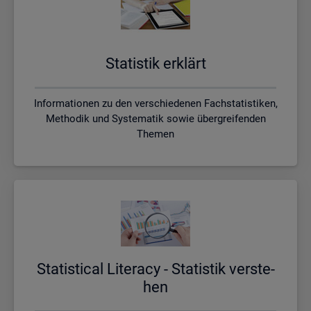
Sta­tis­tik er­klärt
Informationen zu den verschiedenen Fachstatistiken,
Methodik und Systematik sowie übergreifenden
Themen
Sta­ti­s­ti­cal Li­te­r­acy - Sta­tis­tik ver­ste­
hen