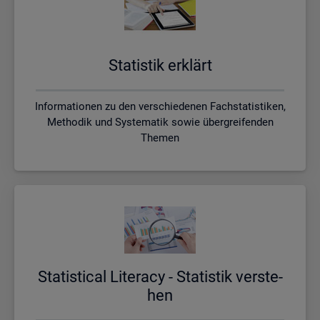
Sta­tis­tik er­klärt
Informationen zu den verschiedenen Fachstatistiken,
Methodik und Systematik sowie übergreifenden
Themen
Sta­ti­s­ti­cal Li­te­r­acy - Sta­tis­tik ver­ste­
hen