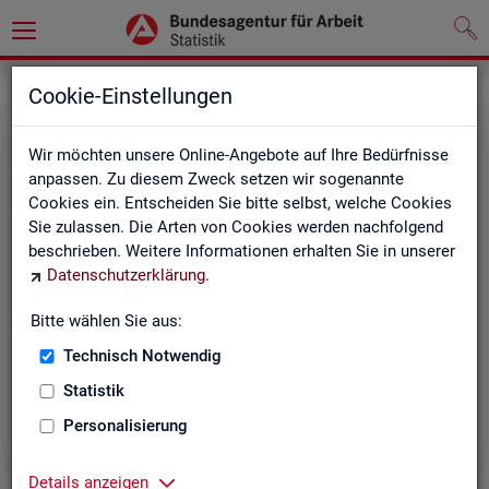
Grundlagen
Cookie-Einstellungen
Wir möchten unsere Online-Angebote auf Ihre Bedürfnisse
anpassen. Zu diesem Zweck setzen wir sogenannte
Cookies ein. Entscheiden Sie bitte selbst, welche Cookies
Sie zulassen. Die Arten von Cookies werden nachfolgend
beschrieben. Weitere Informationen erhalten Sie in unserer
Datenschutzerklärung
.
De­fi­ni­tio­nen
Bitte wählen Sie aus:
Technisch Notwendig
Hier stehen unsere Basisgrundlagen:
Kurzinformationen, Glossar, Kennzahlensteckbriefe,
Statistik
Abkürzungsverzeichnis und Zeichenerklärungen.
Personalisierung
Details anzeigen