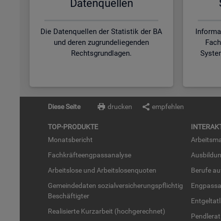
Da­ten­quel­len
Die Datenquellen der Statistik der BA
Informa
und deren zugrundeliegenden
Fach
Rechtsgrundlagen.
Syste
Diese Seite
drucken
empfehlen
TOP-PRO­DUK­TE
IN­TER­AK­
Mo­nats­be­richt
Ar­beits­ma
Fach­kräf­te­eng­pass­ana­ly­se
Aus­bil­du
Ar­beits­lo­se und Ar­beits­lo­sen­quo­ten
Be­ru­fe a
Ge­mein­de­da­ten so­zi­al­ver­si­che­rungs­pflich­tig
Eng­pass­a
Be­schäf­tig­ter
Ent­gel­t­at
Rea­li­sier­te Kurz­ar­beit (hoch­ge­rech­net)
Pend­ler­at