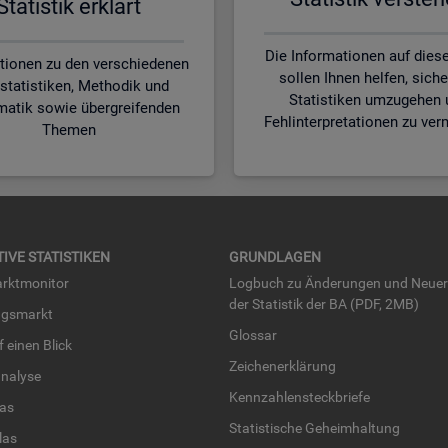
Sta­tis­tik er­klärt
Die Informationen auf diese
tionen zu den verschiedenen
sollen Ihnen helfen, siche
statistiken, Methodik und
Statistiken umzugehen 
matik sowie übergreifenden
Fehlinterpretationen zu ver
Themen
TI­VE STA­TIS­TI­KEN
GRUND­LA­GEN
rkt­mo­ni­tor
Log­buch zu Än­de­run­gen und Neue­
der Sta­tis­tik der BA (PDF, 2MB)
ngs­markt
Glos­sar
uf einen Blick
Zei­chen­er­klä­rung
na­ly­se
Kenn­zah­len­steck­brie­fe
­las
Sta­tis­ti­sche Ge­heim­hal­tung
­las