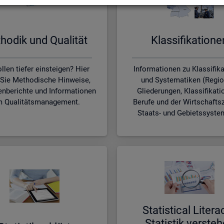
ho­dik und Qua­li­tät
Klas­si­fi­ka­tio­n
llen tiefer einsteigen? Hier
Informationen zu Klassifik
 Sie Methodische Hinweise,
und Systematiken (Regio
nberichte und Informationen
Gliederungen, Klassifikati
 Qualitätsmanagement.
Berufe und der Wirtschafts
Staats- und Gebietssyste
Sta­ti­s­ti­cal Li­te­r­a
Sta­tis­tik ver­ste­