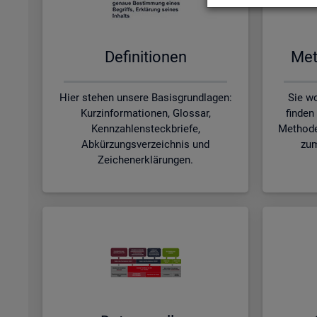
De­fi­ni­tio­nen
Me­t
Hier stehen unsere Basisgrundlagen:
Sie wo
Kurzinformationen, Glossar,
finden
Kennzahlensteckbriefe,
Methode
Abkürzungsverzeichnis und
zum
Zeichenerklärungen.