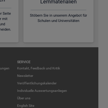
Lern­ma­te­ria­li­en
r Seite
Stöbern Sie in unserem Angebot für
r mit
Schulen und Universitäten
und
meiden.
SER­VICE
run­gen
Kon­takt, Feed­back und Kri­tik
News­let­ter
Ver­öf­fent­li­chungs­ka­len­der
In­di­vi­du­el­le Aus­wer­tungs­an­lie­gen
Über uns
English Site