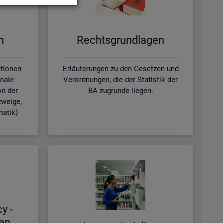
en
Rechts­grund­la­gen
ationen
Erläuterungen zu den Gesetzen und
nale
Verordnungen, die der Statistik der
on der
BA zugrunde liegen.
zweige,
matik)
cy -
hen