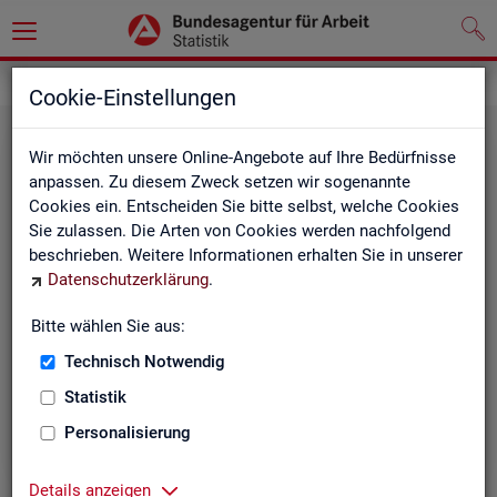
Grundlagen
Cookie-Einstellungen
Wir möchten unsere Online-Angebote auf Ihre Bedürfnisse
anpassen. Zu diesem Zweck setzen wir sogenannte
Cookies ein. Entscheiden Sie bitte selbst, welche Cookies
Sie zulassen. Die Arten von Cookies werden nachfolgend
beschrieben. Weitere Informationen erhalten Sie in unserer
Datenschutzerklärung
.
De­fi­ni­tio­nen
Bitte wählen Sie aus:
Technisch Notwendig
Hier stehen unsere Basisgrundlagen:
Kurzinformationen, Glossar, Kennzahlensteckbriefe,
Statistik
Abkürzungsverzeichnis und Zeichenerklärungen.
Personalisierung
Details anzeigen