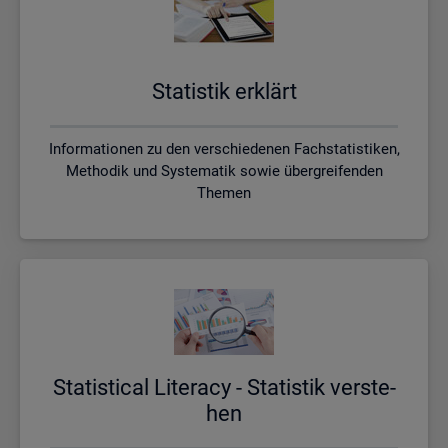
Sta­tis­tik er­klärt
Informationen zu den verschiedenen Fachstatistiken,
Methodik und Systematik sowie übergreifenden
Themen
Sta­ti­s­ti­cal Li­te­r­acy - Sta­tis­tik ver­ste­
hen